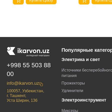
Купить сразу
Купить с
Популярные катего
Электрика и свет
+998 55 503 88
Источники бесперебойног
00
питания
info@ikarvon.uz
Прожекторы
Удлинители
100057, Узбекистан,
г. Ташкент,
Электроинструмент
Уста Ширин, 136
Миксеры