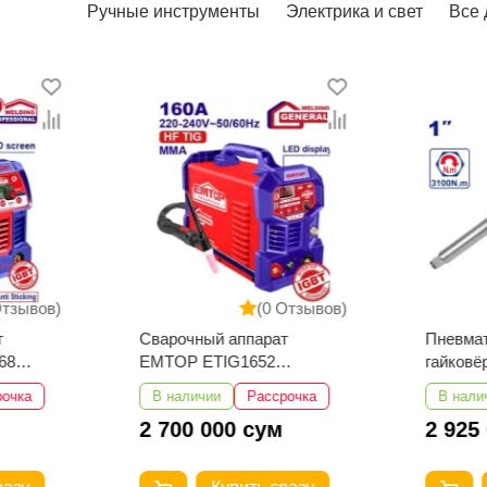
Ручные инструменты
Электрика и свет
Все 
Отзывов)
(0 Отзывов)
т
Сварочный аппарат
Пневма
68
EMTOP ETIG1652
гайков
TIG/MMA
EATL01
рочка
В наличии
Рассрочка
В нали
2 700 000 сум
2 925