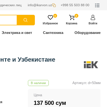
дических лиц
info@ikarvon.uz
+998 55 503 88 00
0
0
Избранное
Корзина
Войти
Электрика и свет
Сантехника
Оборудование
м
нте и Узбекистане
Артикул: d=50мм
В наличии
Цена
137 500 сум
ия