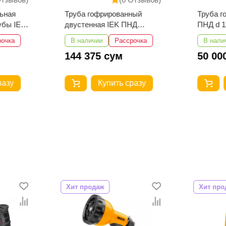
ьная
Труба гофрированный
Труба г
убы IEK
двустенная IEK ПНД
ПНД d 1
d=200мм красная 25м
рочка
В наличии
Рассрочка
В нали
144 375 сум
50 00
разу
Купить сразу
Хит продаж
Хит про