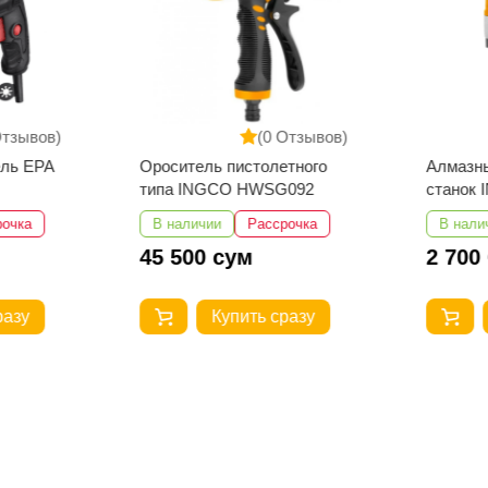
Отзывов)
(0 Отзывов)
ель EPA
Ороситель пистолетного
Алмазн
типа INGCO HWSG092
станок
рочка
В наличии
Рассрочка
В нали
45 500 сум
2 700
разу
Купить сразу