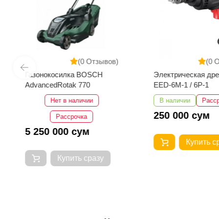
(0 Отзывов)
(0 
Газонокосилка BOSCH
Электрическая др
AdvancedRotak 770
EED-6M-1 / 6P-1
Нет в наличии
В наличии
Расс
250 000 сум
Рассрочка
5 250 000 сум
Купить с
Купить сразу