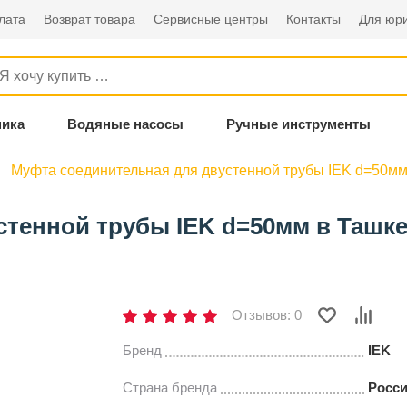
лата
Возврат товара
Сервисные центры
Контакты
Для юри
ника
Водяные насосы
Ручные инструменты
Муфта соединительная для двустенной трубы IEK d=50м
тенной трубы IEK d=50мм в Ташке
Отзывов: 0
Бренд
IEK
Страна бренда
Росс