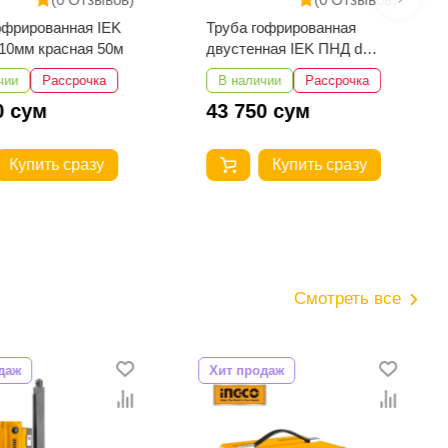
офрированная IEK
Труба гофрированная
10мм красная 50м
двустенная IEK ПНД d
90мм красная 50м
чии
Рассрочка
В наличии
Рассрочка
0 сум
43 750 сум
Купить сразу
Купить сразу
Смотреть все
даж
Хит продаж