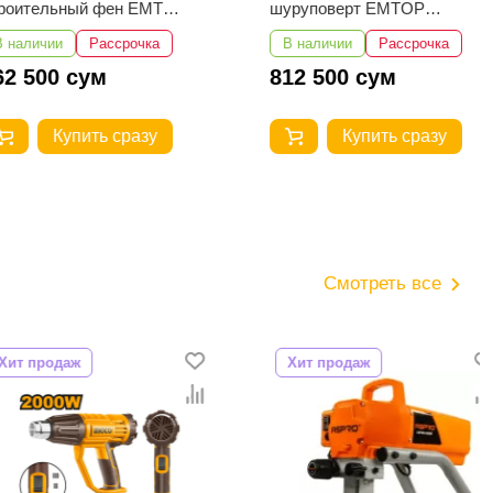
ельный фен EMTOP
шуруповерт EMTOP
065
ECIRL16178
чии
Рассрочка
В наличии
Рассрочка
00 сум
812 500 сум
Купить сразу
Купить сразу
Смотреть все
даж
Хит продаж