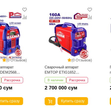
Отзывов)
(0 Отзывов)
т
Сварочный аппарат
Пневма
68
EMTOP ETIG1652
гайков
TIG/MMA
EATL01
рочка
В наличии
Рассрочка
В нали
2 700 000 сум
2 925
разу
Купить сразу