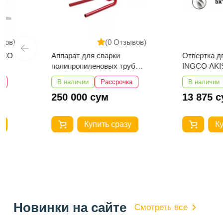
(0 Отзывов)
(0 
Аппарат для сварки
Отвертка двухстор
полипропиленовых труб
INGCO AKISD0203
Number One EPC40/15-1
В наличии
Рассрочка
В наличии
Расс
250 000 сум
13 875 сум
Купить сразу
Купить с
Новинки на сайте
Смотреть все