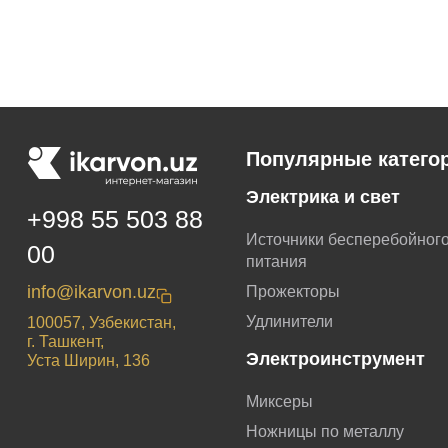
Популярные катего
Электрика и свет
+998 55 503 88
Источники бесперебойног
00
питания
info@ikarvon.uz
Прожекторы
Удлинители
100057, Узбекистан,
г. Ташкент,
Электроинструмент
Уста Ширин, 136
Миксеры
Ножницы по металлу