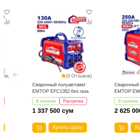
(0 Отзывов)
(0 
Сварочный полуавтомат
Сварочный аппара
EMTOP EFC1352 без газа
EMTOP EWDEM25
MMA/TIG Lift
В наличии
Рассрочка
В наличии
Расс
1 337 500 сум
2 625 000 сум
Купить сразу
Купить с