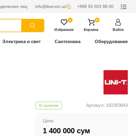
дических лиц
info@ikarvon.uz
+998 55 503 88 00
0
0
Избранное
Корзина
Войти
Электрика и свет
Сантехника
Оборудование
Артикул: 181959843
В наличии
Цена
1 400 000 сум