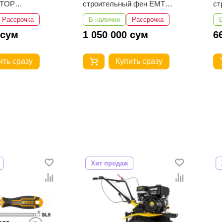
строительный фен EMTOP
строит
EHGN200318
EHGN20
рочка
В наличии
Рассрочка
В нали
1 050 000 сум
662 5
разу
Купить сразу
Хит продаж
Хит про