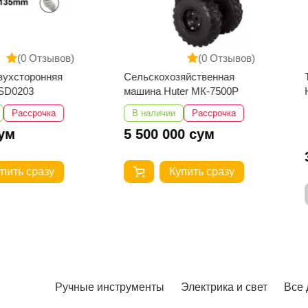
Отзывов)
(0 Отзывов)
онняя
Сельскохозяйственная
Техниче
машина Huter МК-7500P
HG2000
рочка
В наличии
Рассрочка
5 500 000 сум
362 5
разу
Купить сразу
Ручные инструменты
Электрика и свет
Все 