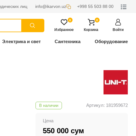
дических лиц
info@ikarvon.uz
+998 55 503 88 00
0
0
Избранное
Корзина
Войти
Электрика и свет
Сантехника
Оборудование
Артикул: 181959672
В наличии
Цена
550 000 сум