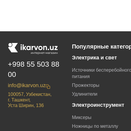
Популярные катего
Электрика и свет
+998 55 503 88
Источники бесперебойног
00
питания
info@ikarvon.uz
Прожекторы
Удлинители
100057, Узбекистан,
г. Ташкент,
Электроинструмент
Уста Ширин, 136
Миксеры
Ножницы по металлу