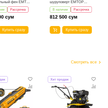
ельный фен EMTOP
шуруповерт EMTOP
065
ECIRL16178
чии
Рассрочка
В наличии
Рассрочка
00 сум
812 500 сум
Купить сразу
Купить сразу
Смотреть все
даж
Хит продаж