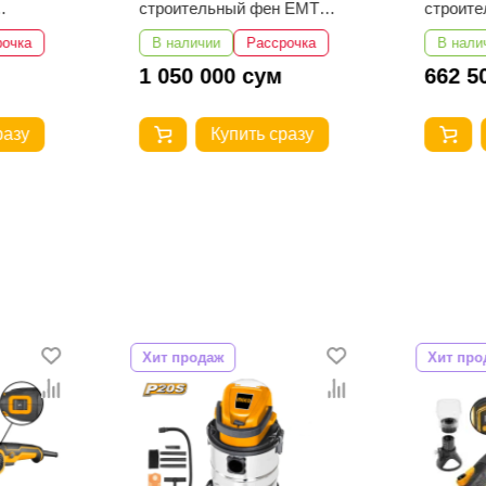
строительный фен EMTOP
строит
EHGN200318
EHGN20
рочка
В наличии
Рассрочка
В нали
1 050 000 сум
662 5
разу
Купить сразу
Хит продаж
Хит про