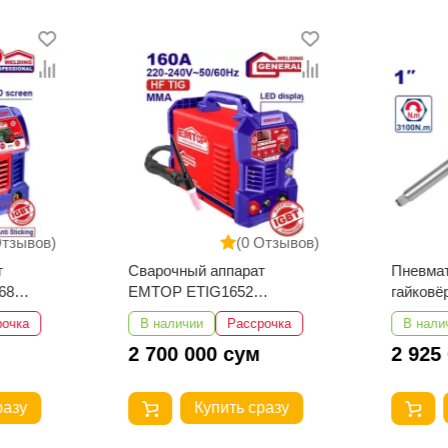
Отзывов)
(0 Отзывов)
т
Сварочный аппарат
Пневма
68
EMTOP ETIG1652
гайков
TIG/MMA
EATL01
рочка
В наличии
Рассрочка
В нали
2 700 000 сум
2 925
разу
Купить сразу