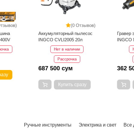
Отзывов)
(0 Отзывов)
шина
Аккумуляторный пылесос
Гравер 
1400V
INGCO CVLI2005 20л
INGCO 
рочка
Нет в наличии
Рассрочка
687 500 сум
362 5
разу
Купить сразу
Ручные инструменты
Электрика и свет
Все 