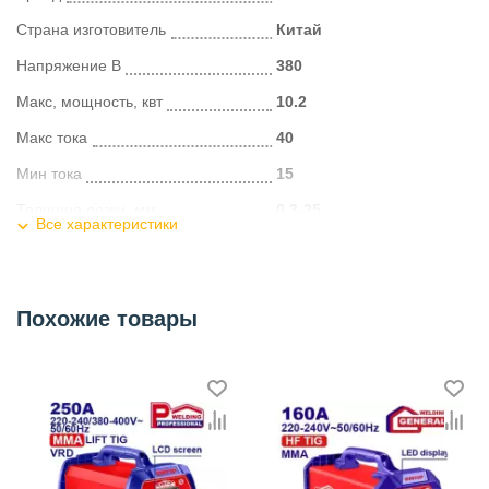
Страна изготовитель
Китай
Напряжение В
380
Макс, мощность, квт
10.2
Макс тока
40
Мин тока
15
Толщина резки, мм
0.3-25
Все характеристики
Способ регулирования
есть
Количество постов
1
Похожие товары
Дисплей
есть
Степень защиты
IP21
Наличие сетевой вилки
есть
Категория
Плазменная резка (CUT)