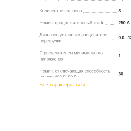
Количество полюсов
3
Номин. продолжительный ток Iu
250 А
Диапазон установки расцепителя
0.0...1
перегрузки
С расцепителем минимального
1
напряжения
Номин. отключающая способность
36
Icu при 400 В, 50 Гц
Все характеристики
Возможность установки
1
индикатора отключения