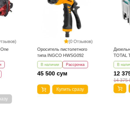
Отзывов)
(0 Отзывов)
 One
Ороситель пистолетного
Дизельн
типа INGCO HWSG092
TOTAL 
и
В наличии
Рассрочка
В нали
45 500 сум
12 37
14 375 
Купить сразу
разу