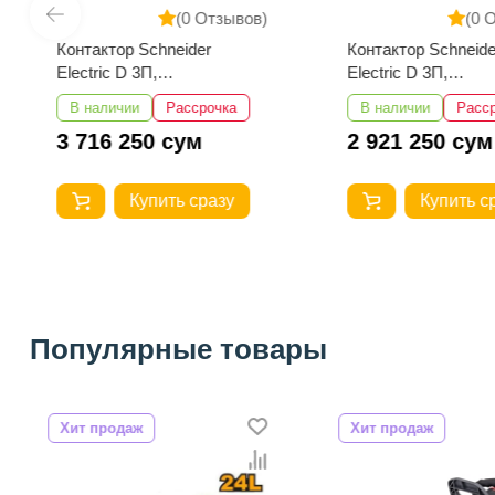
(0 Отзывов)
(0 
Контактор Schneider
Контактор Schneide
Electric D 3П,
Electric D 3П,
95А,НО+НЗ,220B
80А,НО+НЗ,220B
В наличии
Рассрочка
В наличии
Расс
LC1D95M7
LC1D80M7
3 716 250 сум
2 921 250 сум
Купить сразу
Купить с
Популярные товары
Хит продаж
Хит продаж