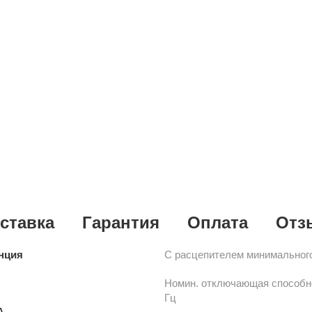
ставка
Гарантия
Оплата
Отз
нция
С расцепителем минимальног
Номин. отключающая способнос
Гц
А