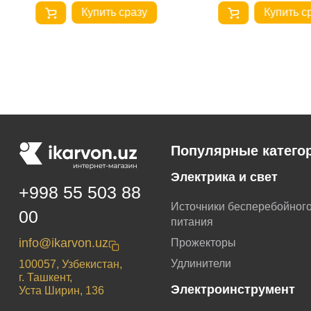
Купить сразу
Купить с
Популярные катего
Электрика и свет
+998 55 503 88
Источники бесперебойног
00
питания
info@ikarvon.uz
Прожекторы
Удлинители
100057, Узбекистан,
г. Ташкент,
Электроинструмент
Уста Ширин, 136