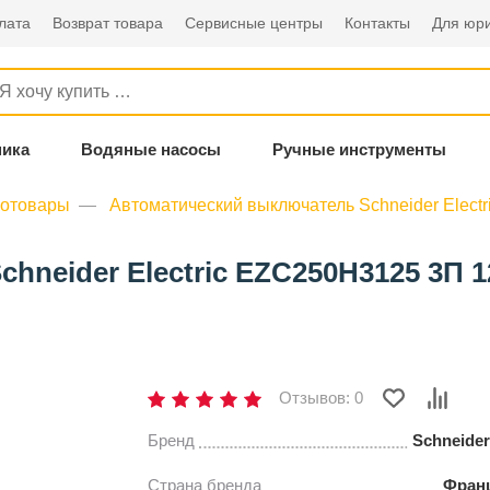
лата
Возврат товара
Сервисные центры
Контакты
Для юри
ника
Водяные насосы
Ручные инструменты
ротовары
Автоматический выключатель Schneider Elect
neider Electric EZC250H3125 3П 1
Отзывов: 0
Бренд
Schneider 
Страна бренда
Фран