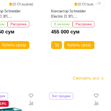
(0 Отзывов)
(0 Отзывов)
ор Schneider
Контактор Schneider
 D 3П,
Electric D 3П,
+НЗ,220B
18А,НО+НЗ,220B
чии
Рассрочка
В наличии
Рассрочка
M7
LC1D18M7
50 сум
455 000 сум
Купить сразу
Купить сразу
Смотреть все
даж
Хит продаж
-14%