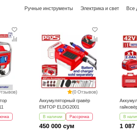
Ручные инструменты
Электрика и свет
Все 
Отзывов)
(0 Отзывов)
тор
Аккумуляторный гравёр
Аккуму
11
EMTOP ELDG2001
гайков
ECIWL4
рочка
В наличии
Рассрочка
В нали
450 000 сум
1 087