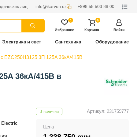
дических лиц
info@ikarvon.uz
+998 55 503 88 00
0
0
Избранное
Корзина
Войти
Электрика и свет
Сантехника
Оборудование
ric EZC250H3125 3П 125A 36кA/415В
25A 36кA/415В в
Артикул: 231759777
В наличии
Electric
Цена
1 338 750 сум
ция