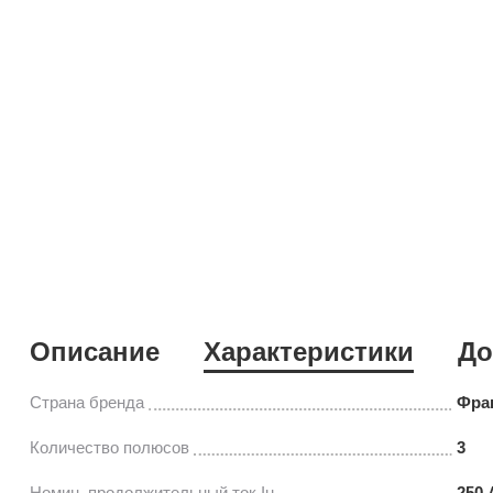
Описание
Характеристики
До
Страна бренда
Фра
Количество полюсов
3
Номин. продолжительный ток Iu
250 