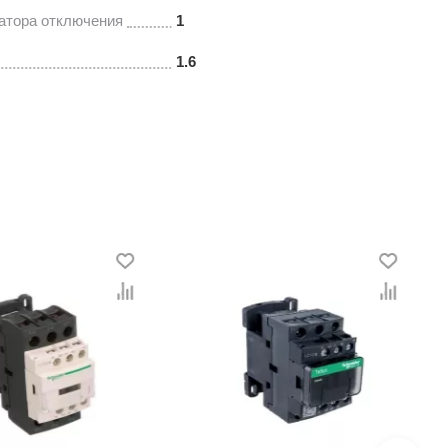
атора отключения
1
1.6