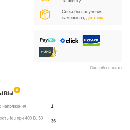
Ташкенту
Способы получения:
самовывоз,
доставка
Способы оплаты
0
ывы
о напряжения
1
ть Icu при 400 В, 50
36