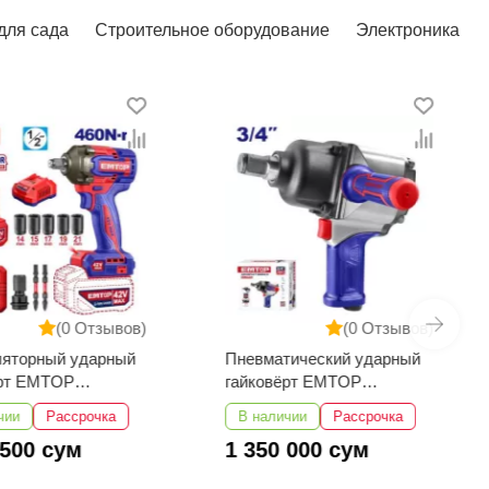
для сада
Строительное оборудование
Электроника
(0 Отзывов)
(0 Отзывов)
ляторный ударный
Пневматический ударный
ёрт EMTOP
гайковёрт EMTOP
2461
EATL341601
чии
Рассрочка
В наличии
Рассрочка
 500 сум
1 350 000 сум