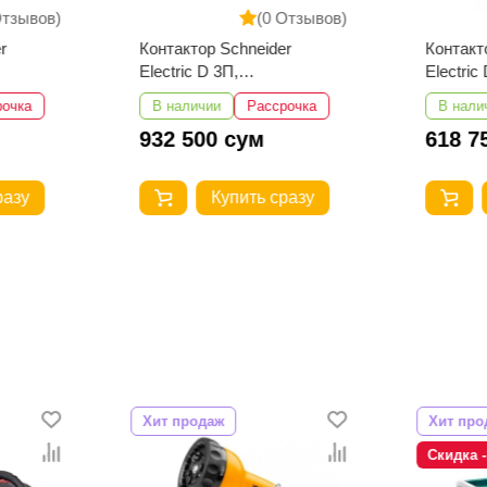
Отзывов)
(0 Отзывов)
r
Контактор Schneider
Контакт
Electric D 3П,
Electric
32А,НО+НЗ,220B
25А,НО
рочка
В наличии
Рассрочка
В нали
LC1D32M7
LC1D25
932 500 сум
618 7
разу
Купить сразу
Хит продаж
Хит про
Скидка 