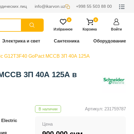
дических лиц
info@ikarvon.uz
+998 55 503 88 00
0
0
Избранное
Корзина
Войти
Электрика и свет
Сантехника
Оборудование
tric G12T3F40 GoPact MCCB 3П 40А 125А
 MCCB 3П 40А 125А в
Артикул: 231759787
В наличии
Electric
Цена
900 000 сум
ция