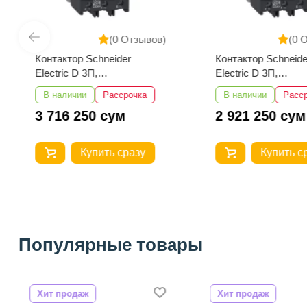
(0 Отзывов)
(0 
Контактор Schneider
Контактор Schneide
Electric D 3П,
Electric D 3П,
95А,НО+НЗ,220B
80А,НО+НЗ,220B
В наличии
Рассрочка
В наличии
Расс
LC1D95M7
LC1D80M7
3 716 250 сум
2 921 250 сум
Купить сразу
Купить с
Популярные товары
Хит продаж
Хит продаж