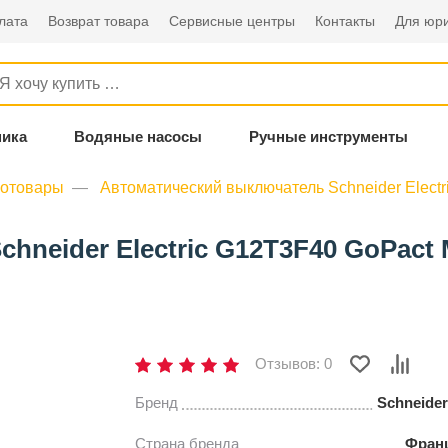
лата
Возврат товара
Сервисные центры
Контакты
Для юри
ника
Водяные насосы
Ручные инструменты
ротовары
Автоматический выключатель Schneider Elec
hneider Electric G12T3F40 GoPact
Отзывов: 0
Бренд
Schneider 
Страна бренда
Фран