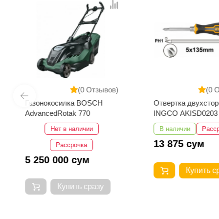
(0 Отзывов)
(0 
Газонокосилка BOSCH
Отвертка двухстор
AdvancedRotak 770
INGCO AKISD0203
Нет в наличии
В наличии
Расс
13 875 сум
Рассрочка
5 250 000 сум
Купить с
Купить сразу