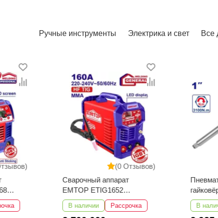
Ручные инструменты
Электрика и свет
Все 
Отзывов)
(0 Отзывов)
т
Сварочный аппарат
Пневма
68
EMTOP ETIG1652
гайков
TIG/MMA
EATL01
рочка
В наличии
Рассрочка
В нали