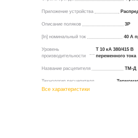
Приложение устройства
Распре
Описание поляков
3P
[In] номинальный ток
40 А п
Уровень
Т 10 кА 380/415 В
производительности
переменного тока
Название расцепителя
ТМ-Д
Технология расцепителя
Термома
Все характеристики