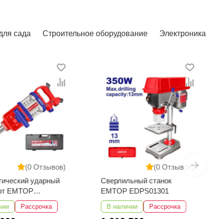
для сада
Строительное оборудование
Электроника
(0 Отзывов)
(0 Отзывов)
тический ударный
Сверлильный станок
ёрт EMTOP
EMTOP EDPS01301
3101
чии
Рассрочка
В наличии
Рассрочка