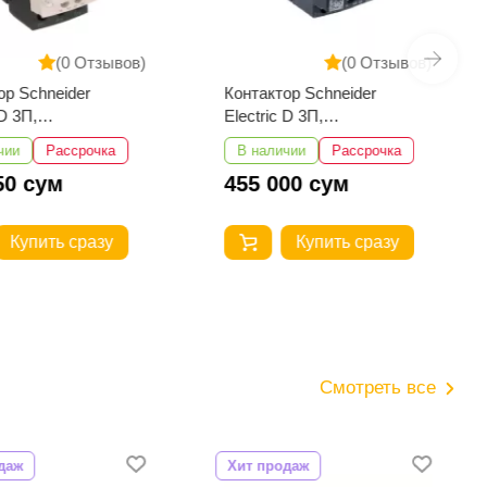
(0 Отзывов)
(0 Отзывов)
ор Schneider
Контактор Schneider
 D 3П,
Electric D 3П,
+НЗ,220B
18А,НО+НЗ,220B
чии
Рассрочка
В наличии
Рассрочка
M7
LC1D18M7
50 сум
455 000 сум
Купить сразу
Купить сразу
Смотреть все
даж
Хит продаж