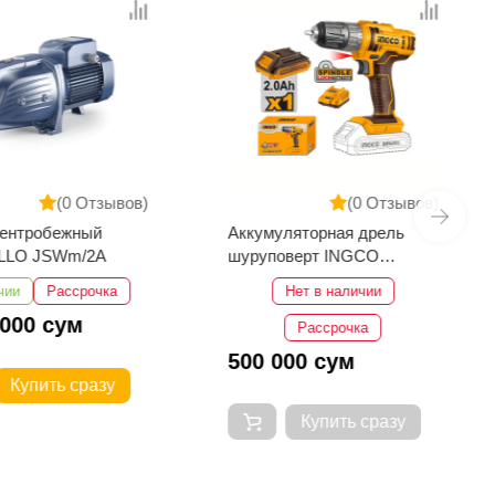
(0 Отзывов)
(0 Отзывов)
центробежный
Аккумуляторная дрель
LLO JSWm/2A
шуруповерт INGCO
CDLI200518
чии
Рассрочка
Нет в наличии
 000 сум
Рассрочка
500 000 сум
Купить сразу
Купить сразу