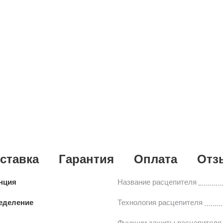
ставка
Гарантия
Оплата
Отз
нция
Название расцепителя
еделение
Технология расцепителя
Функции защиты расцепителя