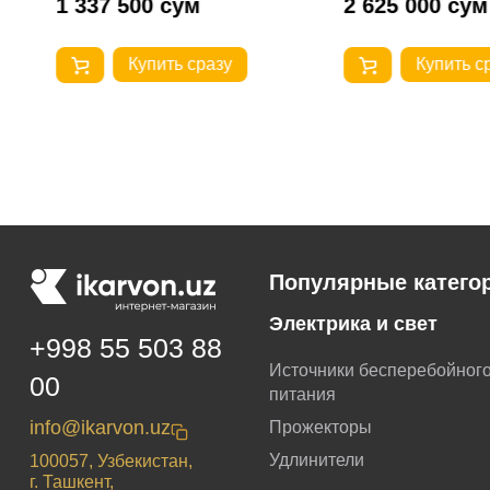
1 337 500 сум
2 625 000 сум
Купить сразу
Купить с
Популярные катего
Электрика и свет
+998 55 503 88
Источники бесперебойног
00
питания
info@ikarvon.uz
Прожекторы
Удлинители
100057, Узбекистан,
г. Ташкент,