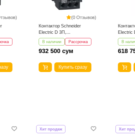
Отзывов)
(0 Отзывов)
r
Контактор Schneider
Контакт
Electric D 3П,
Electric
32А,НО+НЗ,220B
25А,НО
рочка
В наличии
Рассрочка
В нали
LC1D32M7
LC1D25
932 500 сум
618 7
разу
Купить сразу
Хит продаж
Хит про