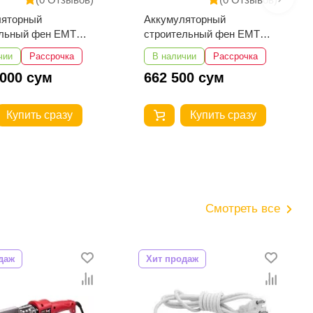
ляторный
Аккумуляторный ударный
ельный фен EMTOP
шуруповерт EMTOP
065
ECIRL16178
чии
Рассрочка
В наличии
Рассрочка
00 сум
812 500 сум
Купить сразу
Купить сразу
Смотреть все
даж
Хит продаж