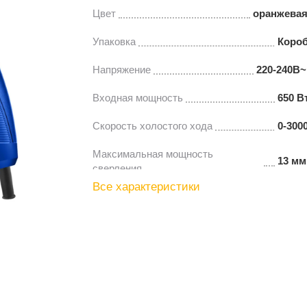
Цвет
оранжевая
Упаковка
Коро
Напряжение
220-240В~
Входная мощность
650 В
Скорость холостого хода
0-300
Максимальная мощность
13 мм
сверления
Все характеристики