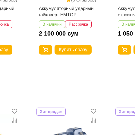
дарный
Аккумуляторный
Аккуму
строительный фен EMTOP
строит
EHGN200318
EHGN20
рочка
В наличии
Рассрочка
В нали
1 050 000 сум
662 5
разу
Купить сразу
Хит продаж
Хит про