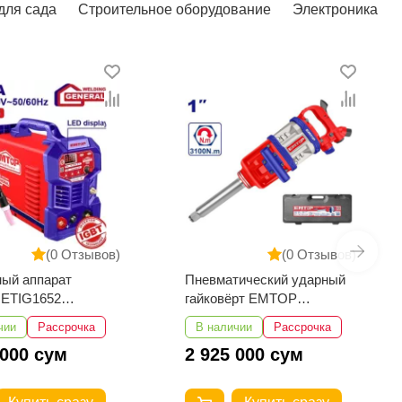
для сада
Строительное оборудование
Электроника
(0 Отзывов)
(0 Отзывов)
тический ударный
Сверлильный станок
ёрт EMTOP
EMTOP EDPS01301
3101
чии
Рассрочка
В наличии
Рассрочка
 000 сум
1 312 500 сум