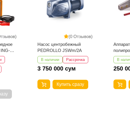
Отзывов)
(0 Отзывов)
ый
Аппарат для сварки
Удлинит
2A
полипропиленовых труб
б/з MON
Number One EPC40/15-1
рочка
В наличии
Рассрочка
В нали
250 000 сум
25 87
разу
Купить сразу