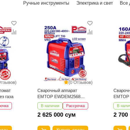
Ручные инструменты
Электрика и свет
Все 
Отзывов)
(0 Отзывов)
т
Сварочный аппарат
Пневма
68
EMTOP ETIG1652
гайков
TIG/MMA
EATL01
рочка
В наличии
Рассрочка
В нали
2 700 000 сум
2 925