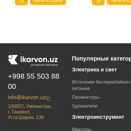
Купить сразу
Купить с
Популярные катего
Электрика и свет
+998 55 503 88
Источники бесперебойног
00
питания
info@ikarvon.uz
Прожекторы
Удлинители
100057, Узбекистан,
г. Ташкент,
Электроинструмент
Уста Ширин, 136
Миксеры