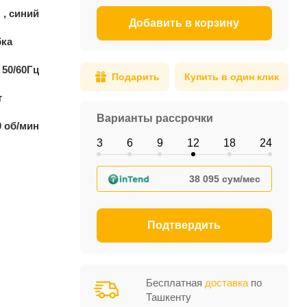
 , синий
Добавить в корзину
бка
 50/60Гц
Подарить
Купить в один клик
т
Варианты рассрочки
0 об/мин
3
6
9
12
18
24
38 095 сум/мес
Подтвердить
Бесплатная
доставка
по
Ташкенту