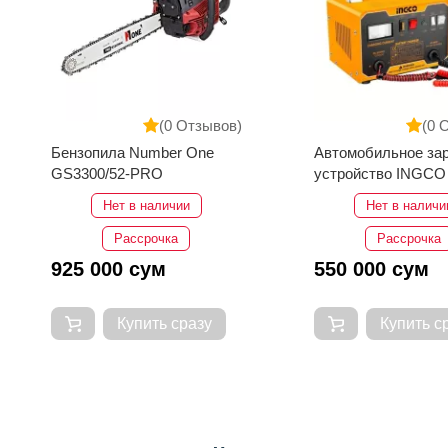
(0 Отзывов)
(0 
Автомобильное зарядное
Насос центробежн
устройство INGCO ING-
PEDROLLO JSWm/
CB1601
Нет в наличии
В наличии
Расс
3 750 000 сум
Рассрочка
550 000 сум
Купить с
Купить сразу