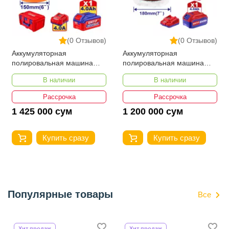
Число ходов
0-3000 ход/мин
Упаковка
коробка
(0 Отзывов)
(0 Отзывов)
Категория
Аккумуляторные лобзики
Аккумуляторная
Аккумуляторная
полировальная машина
полировальная машина
EMTOP ELAP20158
EMTOP ELAP20188
В наличии
В наличии
Рассрочка
Рассрочка
1 425 000 сум
1 200 000 сум
Купить сразу
Купить сразу
Популярные товары
Все
Хит продаж
Хит продаж