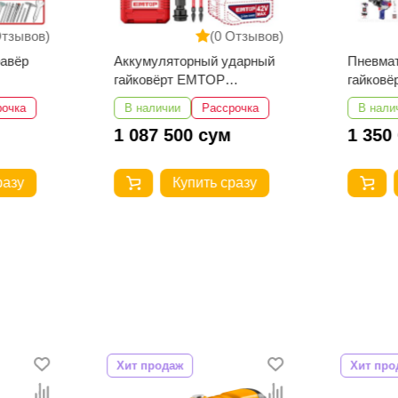
Отзывов)
(0 Отзывов)
равёр
Аккумуляторный ударный
Пневма
гайковёрт EMTOP
гайков
ECIWL42461
EATL34
рочка
В наличии
Рассрочка
В нали
1 087 500 сум
1 350
разу
Купить сразу
Хит продаж
Хит про