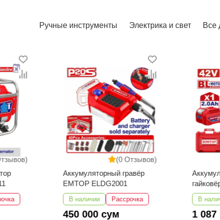
Ручные инструменты
Электрика и свет
Все 
Отзывов)
(0 Отзывов)
тор
Аккумуляторный гравёр
Аккуму
11
EMTOP ELDG2001
гайков
ECIWL4
рочка
В наличии
Рассрочка
В нали
450 000 сум
1 087