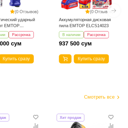
(0 Отзывов)
(0 Отзывов)
тический ударный
Аккумуляторная дисковая
ёрт EMTOP
пила EMTOP ELCS14023
1601
чии
Рассрочка
В наличии
Рассрочка
 000 сум
937 500 сум
Купить сразу
Купить сразу
Смотреть все
даж
Хит продаж