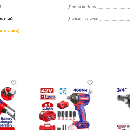
0
Длина кабеля
очный
Диаметр диска
олгарки)