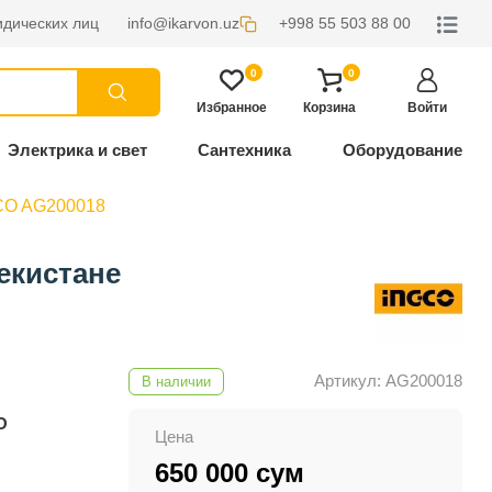
дических лиц
info@ikarvon.uz
+998 55 503 88 00
0
0
Избранное
Корзина
Войти
Электрика и свет
Сантехника
Оборудование
CO AG200018
екистане
Артикул: AG200018
В наличии
O
Цена
650 000 сум