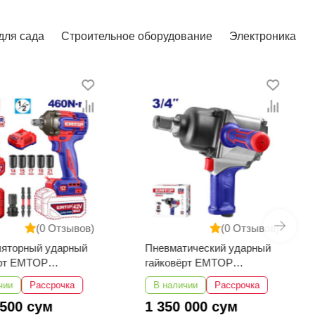
для сада
Строительное оборудование
Электроника
(0 Отзывов)
(0 Отзывов)
ляторный ударный
Пневматический ударный
ёрт EMTOP
гайковёрт EMTOP
2461
EATL341601
чии
Рассрочка
В наличии
Рассрочка
 500 сум
1 350 000 сум