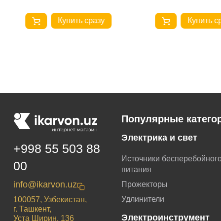
Купить сразу
Купить с
Популярные катего
Электрика и свет
+998 55 503 88
Источники бесперебойног
00
питания
info@ikarvon.uz
Прожекторы
Удлинители
100057, Узбекистан,
г. Ташкент,
Электроинструмент
Уста Ширин, 136