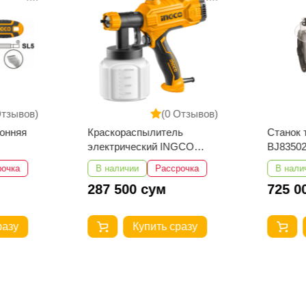
Отзывов)
(0 Отзывов)
онняя
Краскораспылитель
Станок
электрический INGCO
BJ83502
SPG3508 450 w
рочка
В наличии
Рассрочка
В нали
287 500 сум
725 0
разу
Купить сразу