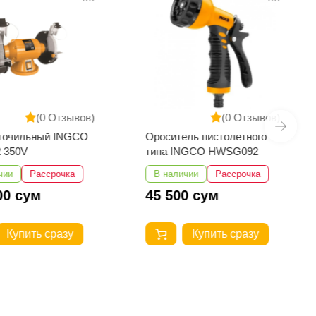
(0 Отзывов)
(0 Отзывов)
 точильный INGCO
Ороситель пистолетного
 350V
типа INGCO HWSG092
чии
Рассрочка
В наличии
Рассрочка
00 сум
45 500 сум
Купить сразу
Купить сразу