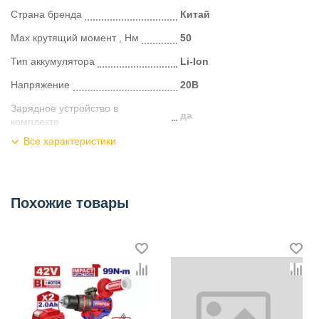
Страна бренда
Китай
Max крутящий момент , Нм
50
Тип аккумулятора
Li-Ion
Напряжение
20В
Зарядное устройство в
да
комплекте
Все характеристики
Тип двигателя
бесщеточный
Наличие реверса
есть
Число скоростей
2
Похожие товары
Вес
1.35 кг
Упаковка
кейс
Аккумулятор
2 шт. 2,0 Ач
Категория
Шуруповерты