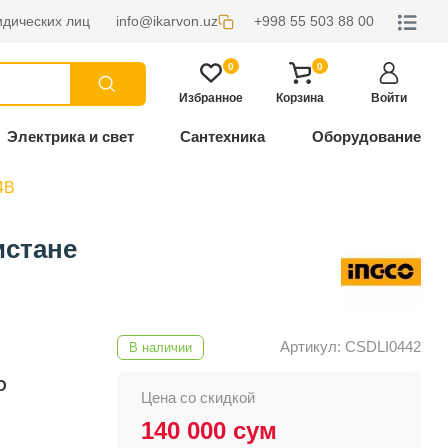
дических лиц
info@ikarvon.uz
+998 55 503 88 00
0
0
Избранное
Корзина
Войти
Электрика и свет
Сантехника
Оборудование
4В
истане
Артикул: CSDLI0442
В наличии
O
Цена со скидкой
140 000 сум