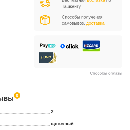
Бесплатная
доставка
по
Ташкенту
Способы получения:
самовывоз,
доставка
Способы оплаты
0
ывы
2
щеточный