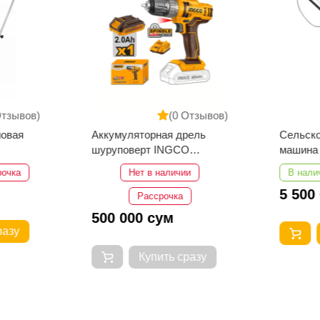
Отзывов)
(0 Отзывов)
новая
Аккумуляторная дрель
Сельско
шуруповерт INGCO
машина 
CDLI200518
рочка
Нет в наличии
В нали
5 500
Рассрочка
500 000 сум
разу
Купить сразу