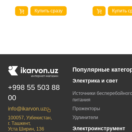
Купить сразу
Купить с
Популярные катего
Электрика и свет
+998 55 503 88
Источники бесперебойног
00
питания
info@ikarvon.uz
Прожекторы
Удлинители
100057, Узбекистан,
г. Ташкент,
Электроинструмент
Уста Ширин, 136