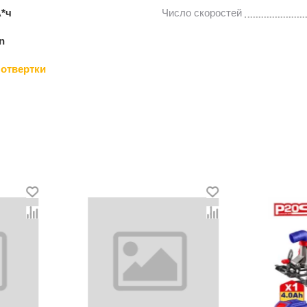
А*ч
Число скоростей
n
отвертки