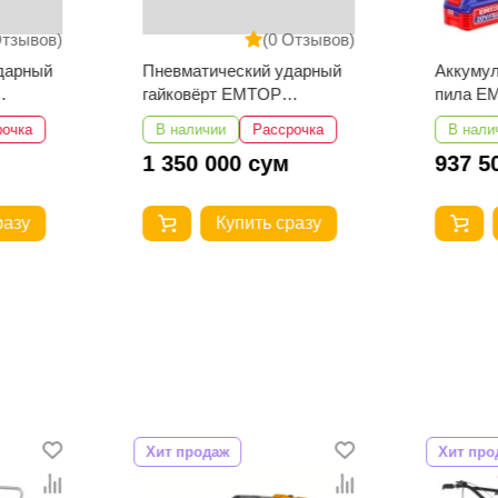
Отзывов)
(0 Отзывов)
дарный
Пневматический ударный
Аккумул
гайковёрт EMTOP
пила E
EATL341601
рочка
В наличии
Рассрочка
В нали
1 350 000 сум
937 5
разу
Купить сразу
Хит продаж
Хит про