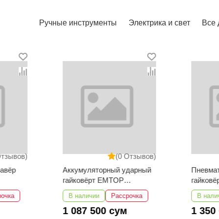
Ручные инструменты
Электрика и свет
Все 
Отзывов)
(0 Отзывов)
равёр
Аккумуляторный ударный
Пневма
гайковёрт EMTOP
гайков
ECIWL42461
EATL34
рочка
В наличии
Рассрочка
В нали
1 087 500 сум
1 350