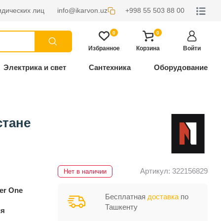
дических лиц
info@ikarvon.uz
+998 55 503 88 00
0
0
Избранное
Корзина
Войти
Электрика и свет
Сантехника
Оборудование
стане
Артикул: 322156829
Нет в наличии
er One
Бесплатная
доставка
по
Ташкенту
ия