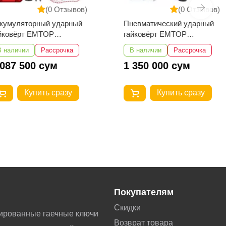
(0 Отзывов)
(0 Отзывов)
ляторный ударный
Пневматический ударный
ёрт EMTOP
гайковёрт EMTOP
2461
EATL341601
чии
Рассрочка
В наличии
Рассрочка
 500 сум
1 350 000 сум
Купить сразу
Купить сразу
Покупателям
Скидки
ированные гаечные ключи
Возврат товара