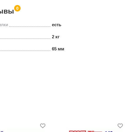
0
ывы
илки
есть
2 кг
65 мм