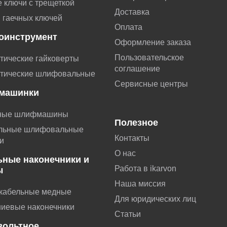
 ключи с трещеткой
Доставка
 гаечных ключей
Оплата
оинструмент
Оформление заказа
Пользовательское
тические гайковерты
соглашение
тические шлифовальные
Сервисные центры
машинки
ные шлифмашины
Полезное
льные шлифовальные
Контакты
и
О нас
ьные наконечники и
Работа в ikarvon
ы
Наша миссия
 кабельные медные
Для юридических лиц
иевые наконечники
Статьи
вольтное