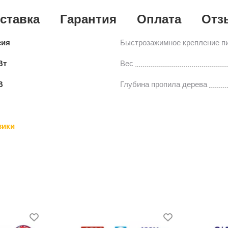
ставка
Гарантия
Оплата
Отз
сия
Быстрозажимное крепление п
Вт
Вес
В
Глубина пропила дерева
зики