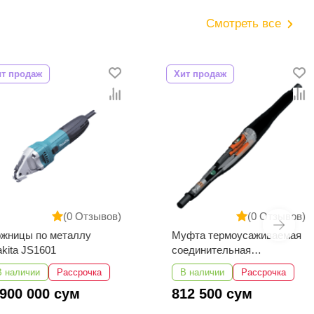
Смотреть все
даж
Хит продаж
(0 Отзывов)
(0 Отзывов)
ы по металлу
Муфта термоусаживаемая
kita JS1601
соединительная
3СТп-10У-35...50
чии
Рассрочка
В наличии
Рассрочка
 000 сум
812 500 сум