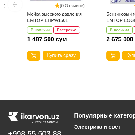
(0 Отзывов)
(0 
Мойка высокого давления
Бензиновый генера
EMTOP EHPW1501
EMTOP EGGRR15
В наличии
Рассрочка
В наличии
Расс
1 487 500 сум
2 675 000 сум
Купить сразу
Купить с
Популярные катего
Электрика и свет
+998 55 503 88