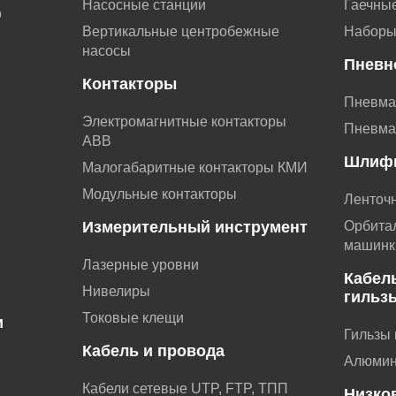
Насосные станции
Гаечные
о
Вертикальные центробежные
Наборы
насосы
Пневн
Контакторы
Пневма
Электромагнитные контакторы
Пневма
АВВ
Шлиф
Малогабаритные контакторы КМИ
Модульные контакторы
Ленточ
Измерительный инструмент
Орбита
машинк
Лазерные уровни
Кабел
Нивелиры
гильз
Токовые клещи
и
Гильзы
Кабель и провода
и
Алюмин
Кабели сетевые UTP, FTP, ТПП
Низко