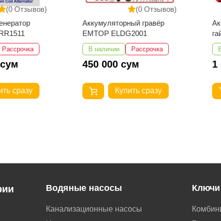
Отзывов)
(0 Отзывов)
тор
Аккумуляторный гравёр
Аккуму
11
EMTOP ELDG2001
гайков
ECIWL4
рочка
В наличии
Рассрочка
В нали
450 000 сум
1 087
разу
Купить сразу
Водяные насосы
Ключи
рии
Канализационные насосы
Комбин