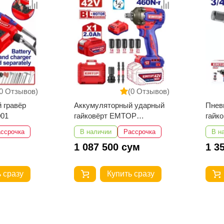
Отзывов)
(0 Отзывов)
равёр
Аккумуляторный ударный
Пневма
гайковёрт EMTOP
гайков
ECIWL42461
EATL34
рочка
В наличии
Рассрочка
В нали
1 087 500 сум
1 350
разу
Купить сразу