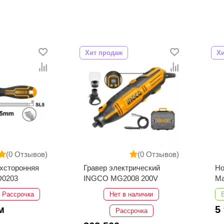
Хит продаж
Хит про
Отзывов)
(0 Отзывов)
онняя
Гравер электрический
Ножниц
INGCO MG2008 200V
Ma
рочка
Нет в наличии
В нали
5 900
Рассрочка