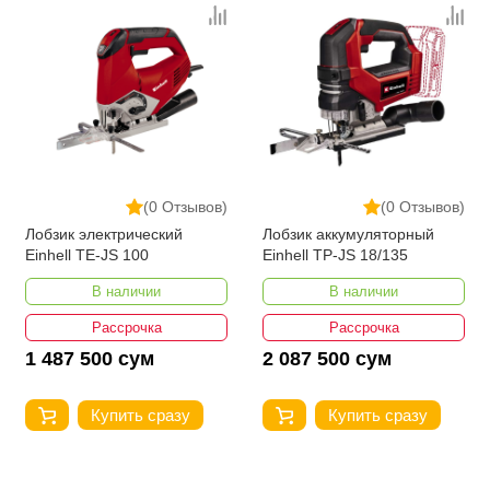
Наличие защитного экрана
есть
Мощность (Вт)
500
Мах толщина пропила
4
(металла), мм
Мах толщина пропила (дерево),
70
мм
Возможность подключения к
есть
(0 Отзывов)
(0 Отзывов)
пылесосу
Лобзик электрический
Лобзик аккумуляторный
Кабельный ввод с возможностью
Einhell TE-JS 100
Einhell TP-JS 18/135
Преимущества
подвеса
В наличии
В наличии
Страна производства
Китай
Рассрочка
Рассрочка
Категория
Лобзики
1 487 500 сум
2 087 500 сум
Купить сразу
Купить сразу