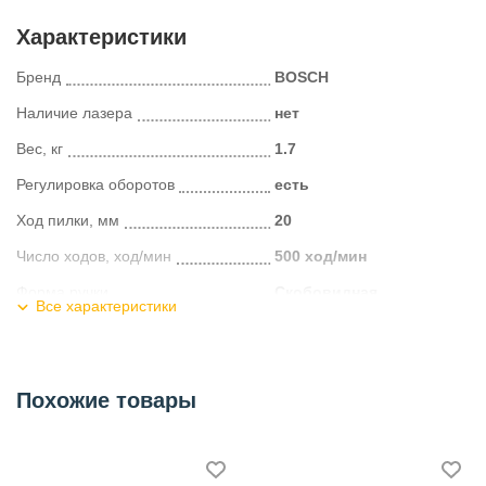
Характеристики
Бренд
BOSCH
Наличие лазера
нет
Вес, кг
1.7
Регулировка оборотов
есть
Ход пилки, мм
20
Число ходов, ход/мин
500 ход/мин
Форма ручки
Скобовидная
Все характеристики
Поддержание постоянных
нет
оборотов под нагрузкой
Наличие подсветки
нет
Похожие товары
Наличие плавного пуска
нет
Родина бренда
Германия