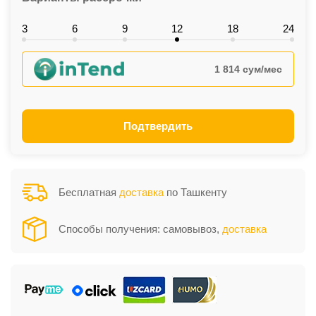
3
6
9
12
18
24
1 814 сум/мес
Подтвердить
Бесплатная
доставка
по Ташкенту
Способы получения: самовывоз,
доставка