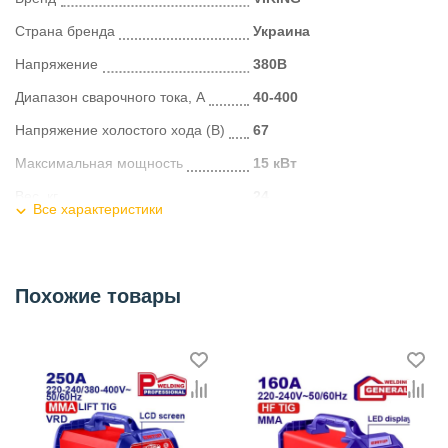
Страна бренда
Украина
Напряжение
380В
Диапазон сварочного тока, А
40-400
Напряжение холостого хода (B)
67
Максимальная мощность
15 кВт
Вес, кг
24
Все характеристики
Габаритные размеры мм
482х252х350 мм
Категория
Сварочные аппараты (MMA-ARC)
Похожие товары