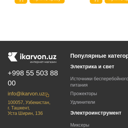
Популярные катего
Электрика и свет
+998 55 503 88
Источники бесперебойног
00
питания
info@ikarvon.uz
Прожекторы
Удлинители
100057, Узбекистан,
г. Ташкент,
Электроинструмент
Уста Ширин, 136
Миксеры