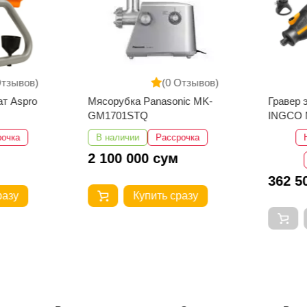
Отзывов)
(0 Отзывов)
т Aspro
Мясорубка Panasonic MK-
Гравер 
GM1701STQ
INGCO 
рочка
В наличии
Рассрочка
2 100 000 сум
362 5
разу
Купить сразу