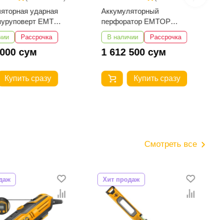
яторная ударная
Аккумуляторный
шуруповерт EMTOP
перфоратор EMTOP
29982
ELRH202862
чии
Рассрочка
В наличии
Рассрочка
 000 сум
1 612 500 сум
Купить сразу
Купить сразу
Смотреть все
даж
Хит продаж