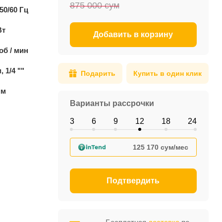
875 000 сум
50/60 Гц
Вт
Добавить в корзину
об / мин
, 1/4 ""
Подарить
Купить в один клик
мм
Варианты рассрочки
3
6
9
12
18
24
125 170 сум/мес
Подтвердить