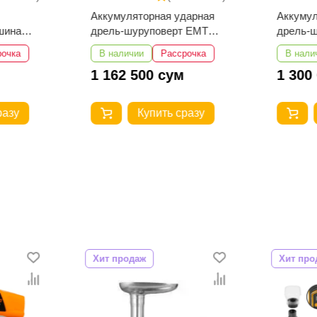
Аккумуляторная ударная
Аккумул
шина
дрель-шуруповерт EMTOP
дрель-
8
ECIDL208682
ECIDL4
рочка
В наличии
Рассрочка
В нали
1 162 500 сум
1 300
разу
Купить сразу
Хит продаж
Хит про