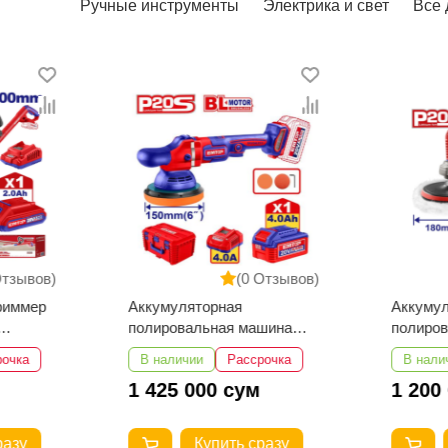
Ручные инструменты
Электрика и свет
Все 
Отзывов)
(0 Отзывов)
риммер
Аккумуляторная
Аккуму
полировальная машина
полиро
EMTOP ELAP20158
EMTOP 
рочка
В наличии
Рассрочка
В нали
1 425 000 сум
1 200
разу
Купить сразу