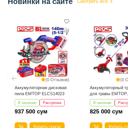
Новинки на сайте
Смотреть все
(0 Отзывов)
(0 
Аккумуляторная дисковая
Аккумуляторный т
пила EMTOP ELCS14023
для травы EMTOP
ELGT203285
В наличии
Рассрочка
В наличии
Расс
937 500 сум
825 000 сум
Купить сразу
Купить с