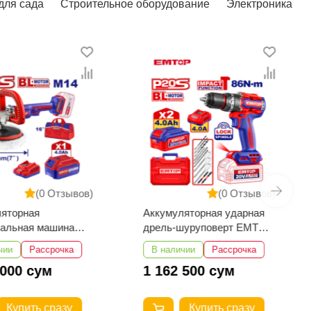
для сада
Строительное оборудование
Электроника
(0 Отзывов)
(0 Отзывов)
ляторная
Аккумуляторная ударная
вальная машина
дрель-шуруповерт EMTOP
ELAP20188
ECIDL208682
чии
Рассрочка
В наличии
Рассрочка
 000 сум
1 162 500 сум
Купить сразу
Купить сразу