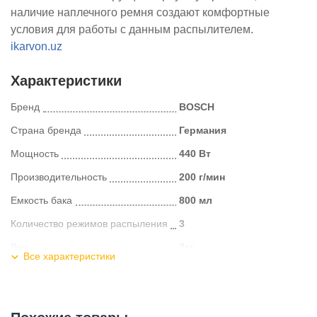
наличие наплечного ремня создают комфортные
условия для работы с данным распылителем.
ikarvon.uz
Характеристики
Бренд
BOSCH
Страна бренда
Германия
Мощность
440 Вт
Производительность
200 г/мин
Емкость бака
800 мл
Количество режимов распыления
3
Вес
2кг
Все характеристики
Вискозиметр
нет
Допустимая вязкость
60 DIN
Тип электропитания
Тип электропитания