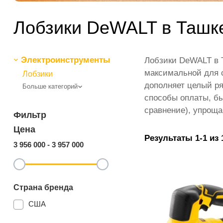
Лобзики DeWALT в Ташке
Электроинструменты
Лобзики DeWALT в Т
максимальной для с
Лобзики
дополняет целый ря
Больше категорий
способы оплаты, бы
сравнение), упрощ
Фильтр
Цена
Результаты 1-1 из 
3 956 000
-
3 957 000
Страна бренда
США