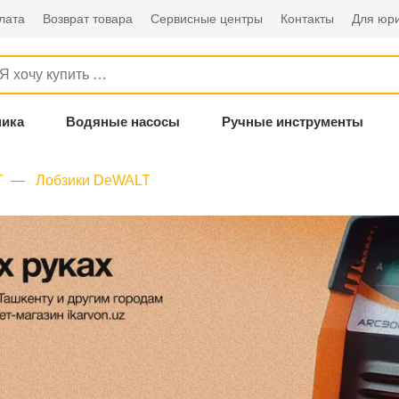
лата
Возврат товара
Сервисные центры
Контакты
Для юри
ника
Водяные насосы
Ручные инструменты
T
Лобзики DeWALT