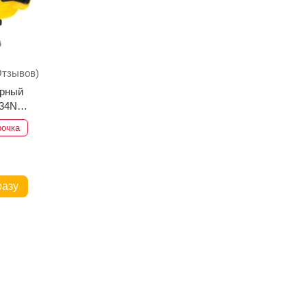
Отзывов)
орный
34N
рочка
разу