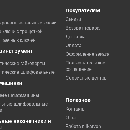
Покупателям
Скидки
ированные гаечные ключи
Возврат товара
 ключи с трещеткой
Доставка
 гаечных ключей
Оплата
оинструмент
Оформление заказа
Пользовательское
тические гайковерты
соглашение
тические шлифовальные
Сервисные центры
машинки
ные шлифмашины
Полезное
льные шлифовальные
Контакты
и
О нас
ьные наконечники и
Работа в ikarvon
ы