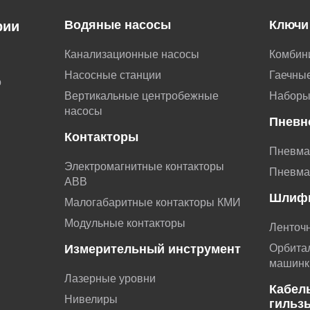
Водяные насосы
Ключи
рии
Канализационные насосы
Комбин
Насосные станции
Гаечные
о
Вертикальные центробежные
Наборы
насосы
Пневн
Контакторы
Пневма
Электромагнитные контакторы
Пневма
АВВ
Шлиф
Малогабаритные контакторы КМИ
Модульные контакторы
Ленточ
Измерительный инструмент
Орбита
машинк
Лазерные уровни
Кабел
Нивелиры
гильз