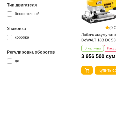
Тип двигателя
бесщеточный
(0 
Упаковка
Лобзик аккумулят
коробка
DeWALT 18В DCS3
DCS334N-XJ
В наличии
Расс
Регулировка оборотов
3 956 500 сум
да
Купить с