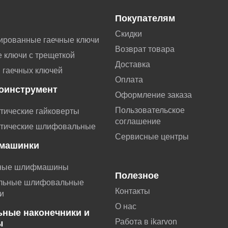
Покупателям
Скидки
ированные гаечные ключи
Возврат товара
 ключи с трещеткой
Доставка
 гаечных ключей
Оплата
оинструмент
Оформление заказа
Пользовательское
тические гайковерты
соглашение
тические шлифовальные
Сервисные центры
машинки
ные шлифмашины
Полезное
льные шлифовальные
Контакты
и
О нас
ьные наконечники и
Работа в ikarvon
ы