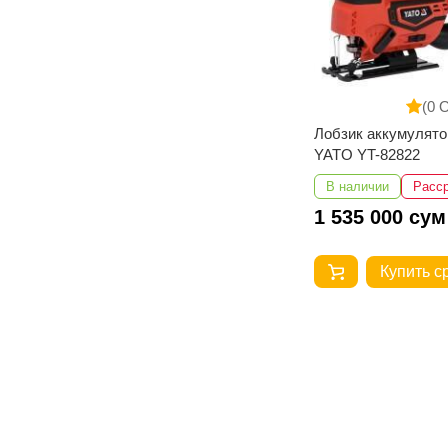
(0 
Лобзик аккумулят
YATO YT-82822
В наличии
Расс
1 535 000 сум
Купить с