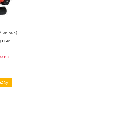
Отзывов)
орный
рочка
разу