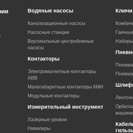
Водяные насосы
Ключи
рии
Канализационные насосы
Комбин
Насосные станции
Гаечные
о
Вертикальные центробежные
Наборы
насосы
Пневн
Контакторы
Пневма
Электромагнитные контакторы
Пневма
АВВ
Шлиф
Малогабаритные контакторы КМИ
Модульные контакторы
Ленточ
Измерительный инструмент
Орбита
машинк
Лазерные уровни
Кабел
Нивелиры
гильз