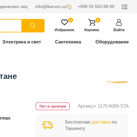
дических лиц
info@ikarvon.uz
+998 55 503 88 00
0
0
Избранное
Корзина
Войти
Электрика и свет
Сантехника
Оборудование
тане
Артикул: 1170-6089-STA
Нет в наличии
rmax
Бесплатная
доставка
по
Ташкенту