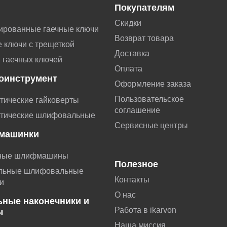
Покупателям
Скидки
ированные гаечные ключи
Возврат товара
 ключи с трещеткой
Доставка
 гаечных ключей
Оплата
оинструмент
Оформление заказа
Пользовательское
тические гайковерты
соглашение
тические шлифовальные
Сервисные центры
машинки
ные шлифмашины
Полезное
льные шлифовальные
Контакты
и
О нас
ьные наконечники и
Работа в ikarvon
ы
Наша миссия