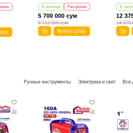
рочка
В наличии
Рассрочка
В нали
5 700 000 сум
12 37
6 712 500 сум
14 375 
Купить сразу
разу
Ручные инструменты
Электрика и свет
Все 