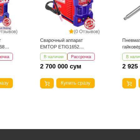
Отзывов)
(0 Отзывов)
т
Сварочный аппарат
Пневма
68
EMTOP ETIG1652
гайков
TIG/MMA
EATL01
рочка
В наличии
Рассрочка
В нали
2 700 000 сум
2 925
разу
Купить сразу