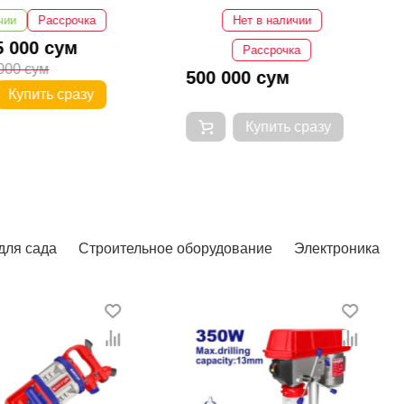
CDLI200518
чии
Рассрочка
Нет в наличии
5 000 сум
Рассрочка
000 сум
500 000 сум
Купить сразу
Купить сразу
для сада
Строительное оборудование
Электроника