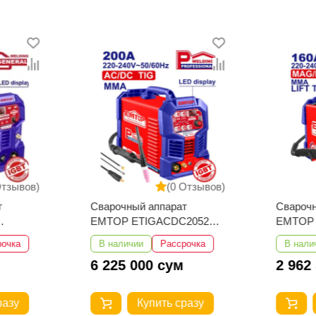
Отзывов)
(0 Отзывов)
т
Сварочный аппарат
Свароч
EMTOP ETIGACDC2052
EMTOP 
TIG AC/DC
рочка
В наличии
Рассрочка
В нали
6 225 000 сум
2 962
разу
Купить сразу