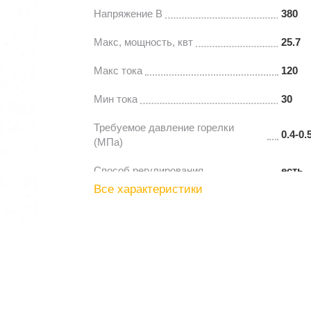
Напряжение В
380
Макс, мощность, квт
25.7
Макс тока
120
Мин тока
30
Требуемое давление горелки
0.4-0.
(МПа)
Способ регулирования
есть
Все характеристики