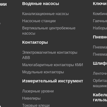
Водяные насосы
Ключи
рии
Канализационные насосы
Комбин
Насосные станции
Гаечные
о
Вертикальные центробежные
Наборы
насосы
Пневн
Контакторы
Пневма
Электромагнитные контакторы
Пневма
АВВ
Шлиф
Малогабаритные контакторы КМИ
Модульные контакторы
Ленточ
Измерительный инструмент
Орбита
машинк
Лазерные уровни
Кабел
Нивелиры
гильз
Токовые клещи
и