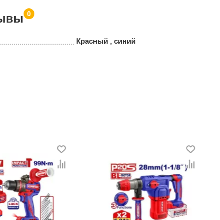
0
ывы
Красный , синий