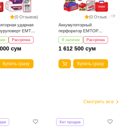
(0 Отзывов)
(0 Отзывов)
яторная ударная
Аккумуляторный
шуруповерт EMTOP
перфоратор EMTOP
29982
ELRH202862
чии
Рассрочка
В наличии
Рассрочка
 000 сум
1 612 500 сум
Купить сразу
Купить сразу
Смотреть все
даж
Хит продаж