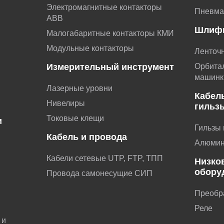
Электромагнитные контакторы
Пневма
АВВ
Шлиф
Малогабаритные контакторы КМИ
Модульные контакторы
Ленточ
Измерительный инструмент
Орбита
машинк
Лазерные уровни
Кабел
Нивелиры
гильз
Токовые клещи
и
Гильзы
Кабель и провода
и
Алюмин
Кабели сетевые UTP, FTP, ТПП
Низко
обору
Провода самонесущие СИП
Преобр
ы
Реле
 и