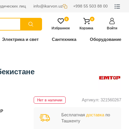
дических лиц
info@ikarvon.uz
+998 55 503 88 00
0
0
Избранное
Корзина
Войти
Электрика и свет
Сантехника
Оборудование
бекистане
Артикул: 321560267
Нет в наличии
P
Бесплатная
доставка
по
Ташкенту