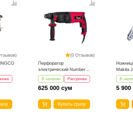
Отзывов)
(0 Отзывов)
 INGCO
Перфоратор
Ножниц
электрический Number
Ma
One EH1300/30-1
рочка
В наличии
Рассрочка
В нали
625 000 сум
5 900
разу
Купить сразу