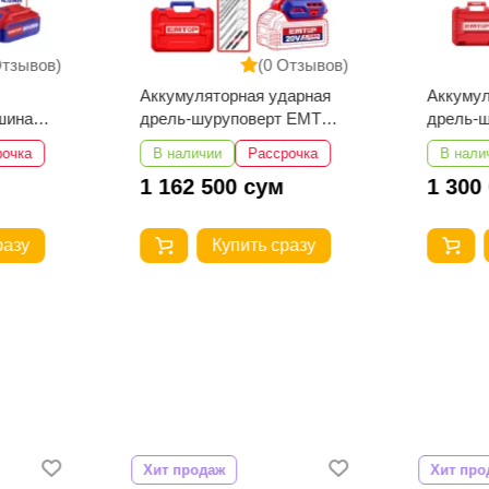
Отзывов)
(0 Отзывов)
Аккумуляторная ударная
Аккумул
шина
дрель-шуруповерт EMTOP
дрель-
8
ECIDL208682
ECIDL4
рочка
В наличии
Рассрочка
В нали
1 162 500 сум
1 300
разу
Купить сразу
Хит продаж
Хит про