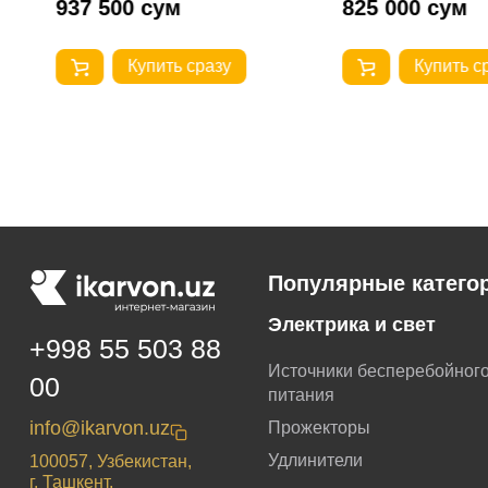
937 500 сум
825 000 сум
Купить сразу
Купить с
Популярные катего
Электрика и свет
+998 55 503 88
Источники бесперебойног
00
питания
info@ikarvon.uz
Прожекторы
Удлинители
100057, Узбекистан,
г. Ташкент,