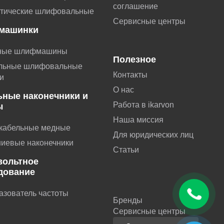
соглашение
тические шлифовальные
Сервисные центры
машинки
ные шлифмашины
Полезное
льные шлифовальные
Контакты
и
О нас
ьные наконечники и
Работа в ikarvon
ы
Наша миссия
 кабельные медные
Для юридических лиц
иевые наконечники
Статьи
вольтное
дование
азователь частоты
Бренды
Сервисные центры