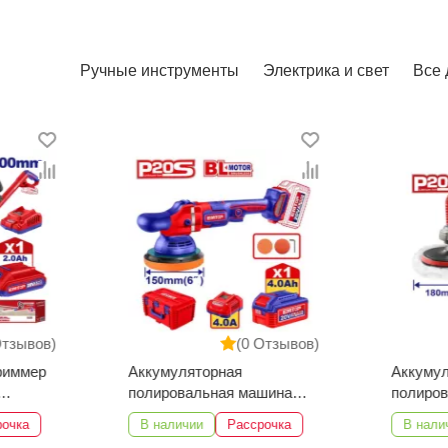
Ручные инструменты
Электрика и свет
Все 
Отзывов)
(0 Отзывов)
риммер
Аккумуляторная
Аккуму
полировальная машина
полиро
EMTOP ELAP20158
EMTOP 
рочка
В наличии
Рассрочка
В нали