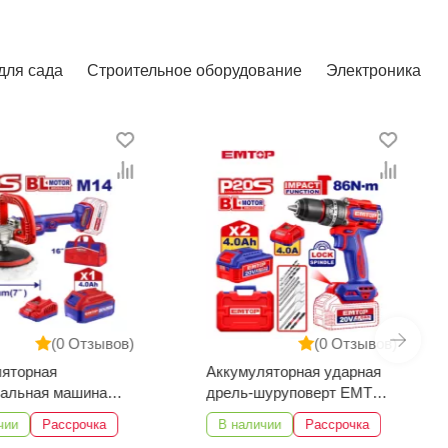
для сада
Строительное оборудование
Электроника
(0 Отзывов)
(0 Отзывов)
ляторная
Аккумуляторная ударная
вальная машина
дрель-шуруповерт EMTOP
ELAP20188
ECIDL208682
чии
Рассрочка
В наличии
Рассрочка