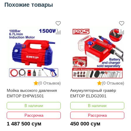
Похожие товары
Квадратный привод
1/2"
Категория
Наборы инструментов
(0 Отзывов)
(0 Отзывов)
Мойка высокого давления
Аккумуляторный гравёр
EMTOP EHPW1501
EMTOP ELDG2001
В наличии
В наличии
Рассрочка
Рассрочка
1 487 500 сум
450 000 сум