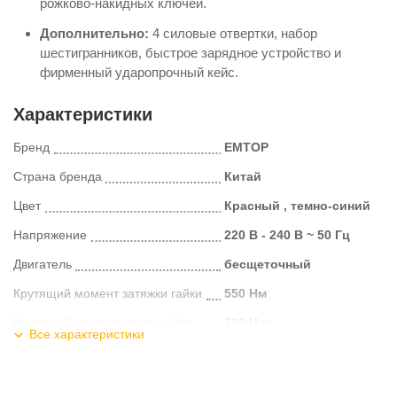
рожково-накидных ключей.
Дополнительно:
4 силовые отвертки, набор
шестигранников, быстрое зарядное устройство и
фирменный ударопрочный кейс.
Характеристики
Бренд
EMTOP
Страна бренда
Китай
Цвет
Красный , темно-синий
Напряжение
220 В - 240 В ~ 50 Гц
Двигатель
бесщеточный
Крутящий момент затяжки гайки
550 Нм
Крутящий момент срыва гайки
700 Н·м
Все характеристики
Частота ударов
0–2600 / 0–3000 / 0–3500 уд/мин
Скорость холостого хода
0–1500 / 0–2000 / 0–2500 об/мин