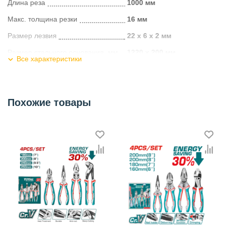
Длина реза
1000 мм
Макс. толщина резки
16 мм
Размер лезвия
22 x 6 x 2 мм
Размер стального основания, мм
1220 х 200 мм
Все характеристики
Диаметр направляющей планки
10 мм
Ручка
алюминиевая литая
Похожие товары
Категория
Ручные инструменты