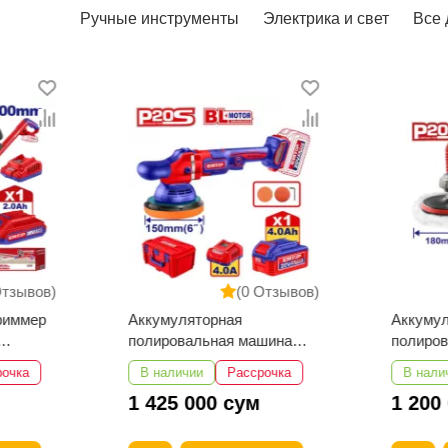
Ручные инструменты
Электрика и свет
Все 
Отзывов)
(0 Отзывов)
риммер
Аккумуляторная
Аккуму
полировальная машина
полиро
EMTOP ELAP20158
EMTOP 
рочка
В наличии
Рассрочка
В нали
1 425 000 сум
1 200