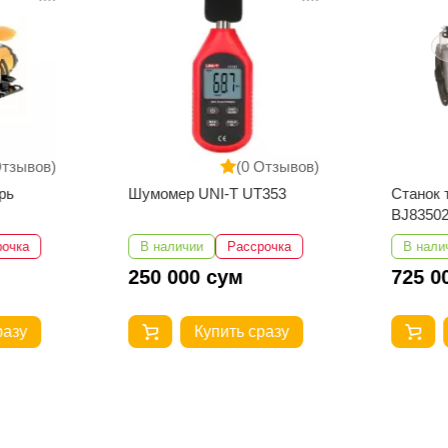
Отзывов)
(0 Отзывов)
рь
Шумомер UNI-T UT353
Станок
BJ83502
рочка
В наличии
Рассрочка
В нали
250 000 сум
725 0
разу
Купить сразу