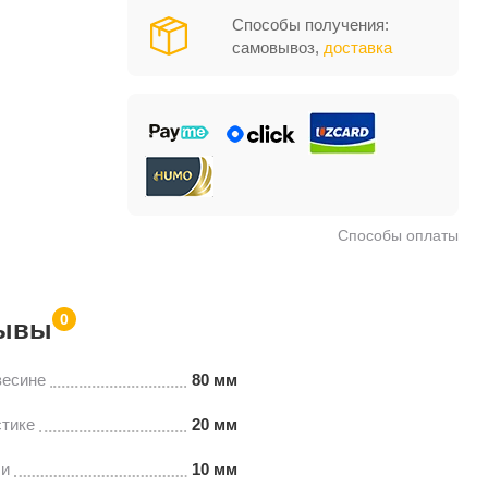
Способы получения:
самовывоз,
доставка
Способы оплаты
0
ывы
весине
80 мм
стике
20 мм
ли
10 мм