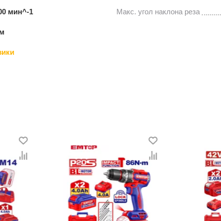
000 мин^-1
Макс. угол наклона реза
мм
зики