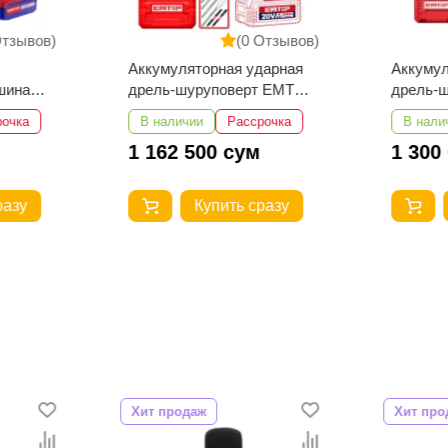
Отзывов)
(0 Отзывов)
Аккумуляторная ударная
Аккумул
шина
дрель-шуруповерт EMTOP
дрель-
8
ECIDL208682
ECIDL4
рочка
В наличии
Рассрочка
В нали
1 162 500 сум
1 300
разу
Купить сразу
Хит продаж
Хит про