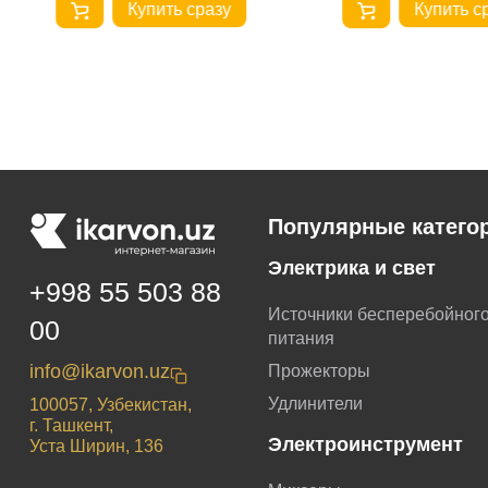
Купить сразу
Купить с
Популярные катего
Электрика и свет
+998 55 503 88
Источники бесперебойног
00
питания
info@ikarvon.uz
Прожекторы
Удлинители
100057, Узбекистан,
г. Ташкент,
Электроинструмент
Уста Ширин, 136