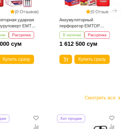
(0 Отзывов)
(0 Отзывов)
яторная ударная
Аккумуляторный
шуруповерт EMTOP
перфоратор EMTOP
29982
ELRH202862
чии
Рассрочка
В наличии
Рассрочка
 000 сум
1 612 500 сум
Купить сразу
Купить сразу
Смотреть все
даж
Хит продаж