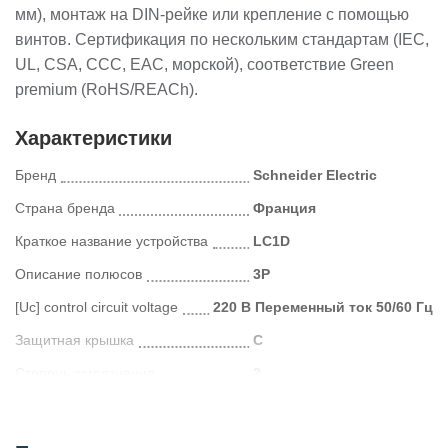
мм), монтаж на DIN-рейке или крепление с помощью
винтов. Сертификация по нескольким стандартам (IEC,
UL, CSA, CCC, EAC, морской), соответствие Green
premium (RoHS/REACh).
Характеристики
Бренд
Schneider Electric
Страна бренда
Франция
Краткое название устройства
LC1D
Описание полюсов
3P
[Uc] control circuit voltage
220 В Переменный ток 50/60 Гц
Защитная крышка
С
Степень загрязнения
3
Категория
Электроника и электротовары