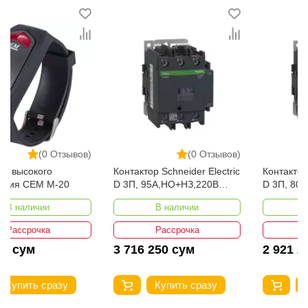
Отключающая способность (550
В переменного тока, по UL508),
10
кА
Категория применения
A
Степень защиты
IP20
Рабочая температура воздуха
От -25°c до +70°c
Температура окружающего
От -35°c до +85°c
воздуха при хранении
(0 Отзывов)
(0 Отзывов)
Номинальный ток
100 А
Контактор Schneider Electric
Контактор Schneider Electric
Категория
Электроника и электротовары
D 3П, 95А,НО+НЗ,220B
D 3П, 80А,НО+НЗ,220B
LC1D95M7
LC1D80M7
В наличии
В наличии
Рассрочка
Рассрочка
3 716 250 сум
2 921 250 сум
Купить сразу
Купить сразу