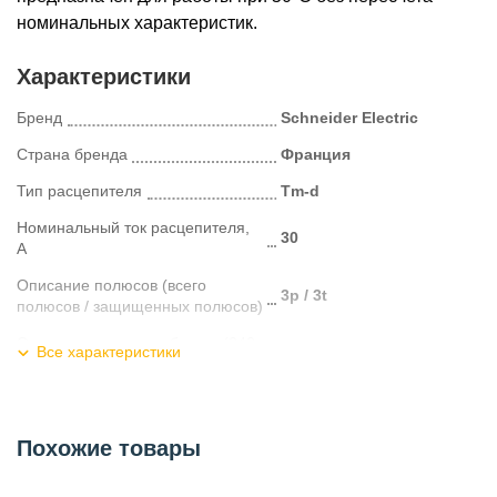
номинальных характеристик.
Характеристики
Бренд
Schneider Electric
Страна бренда
Франция
Тип расцепителя
Tm-d
Номинальный ток расцепителя,
30
А
Описание полюсов (всего
3p / 3t
полюсов / защищенных полюсов)
Отключающая способность (240
Все характеристики
В переменного тока, по UL508),
100
кА
Отключающая способность (415
В переменного тока, по UL508),
30
Похожие товары
кА