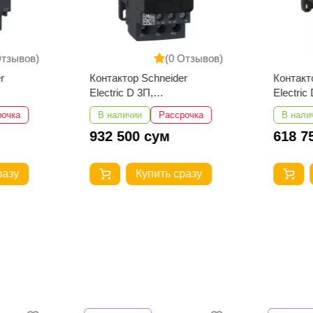
Отзывов)
(0 Отзывов)
r
Контактор Schneider
Контакт
Electric D 3П,
Electric
32А,НО+НЗ,220B
25А,НО
рочка
В наличии
Рассрочка
В нали
LC1D32M7
LC1D25
932 500 сум
618 7
разу
Купить сразу