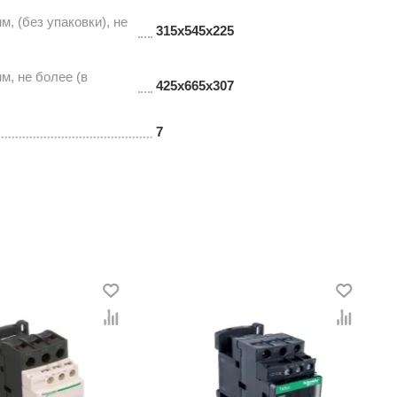
, (без упаковки), не
315x545x225
м, не более (в
425x665x307
7