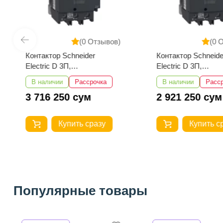
(0 Отзывов)
(0 
Контактор Schneider
Контактор Schneide
Electric D 3П,
Electric D 3П,
95А,НО+НЗ,220B
80А,НО+НЗ,220B
В наличии
Рассрочка
В наличии
Расс
LC1D95M7
LC1D80M7
3 716 250 сум
2 921 250 сум
Купить сразу
Купить с
Популярные товары