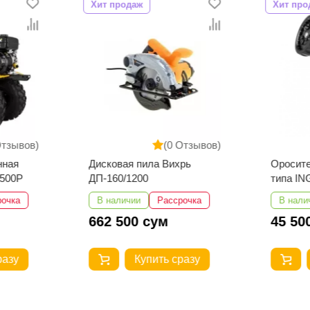
Хит продаж
Хит про
Отзывов)
(0 Отзывов)
нная
Дисковая пила Вихрь
Оросите
7500P
ДП-160/1200
типа I
рочка
В наличии
Рассрочка
В нали
662 500 сум
45 50
разу
Купить сразу