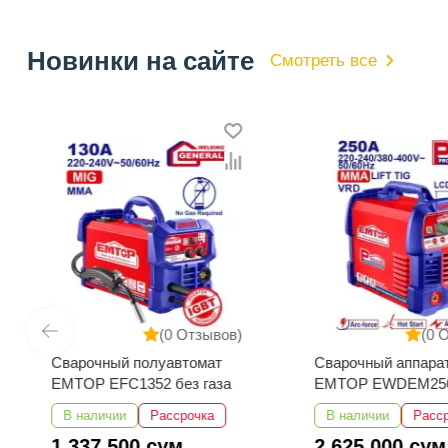
Новинки на сайте
Смотреть все
(0 Отзывов)
(0 
Сварочный полуавтомат
Сварочный аппара
EMTOP EFC1352 без газа
EMTOP EWDEM25
MMA/TIG Lift
В наличии
Рассрочка
В наличии
Расс
1 337 500 сум
2 625 000 сум