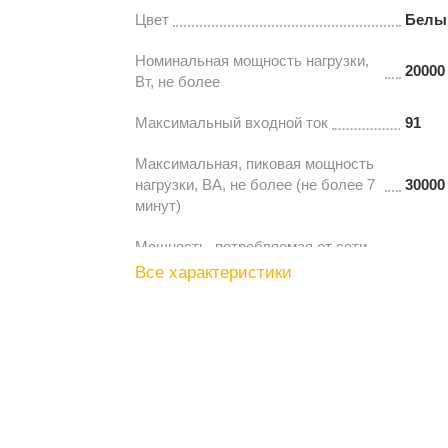
Цвет
Белы
Номинальная мощность нагрузки,
20000
Вт, не более
Максимальный входной ток
91
Максимальная, пиковая мощность
нагрузки, ВА, не более (не более 7
30000
минут)
Мощность, потребляемая от сети
50
без нагрузки, ВА, не более
Все характеристики
Максимальное сечение провода,
зажимаемого в клеммах колодки,
10
мм2