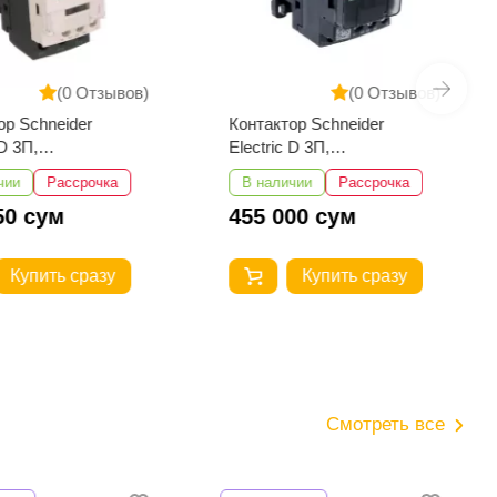
(0 Отзывов)
(0 Отзывов)
ор Schneider
Контактор Schneider
 D 3П,
Electric D 3П,
+НЗ,220B
18А,НО+НЗ,220B
чии
Рассрочка
В наличии
Рассрочка
M7
LC1D18M7
50 сум
455 000 сум
Купить сразу
Купить сразу
Смотреть все