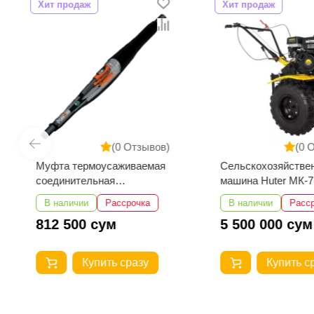
Хит продаж
Хит продаж
(0 Отзывов)
(0 
Муфта термоусаживаемая
Сельскохозяйстве
соединительная
машина Huter МК-
3СТп-10У-35...50
В наличии
Рассрочка
В наличии
Расс
812 500 сум
5 500 000 сум
Купить сразу
Купить с