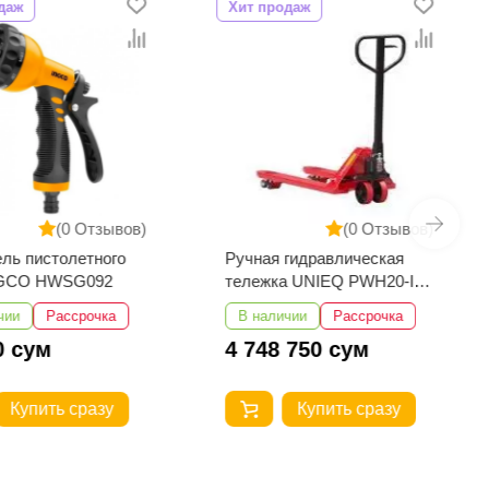
даж
Хит продаж
(0 Отзывов)
(0 Отзывов)
ль пистолетного
Ручная гидравлическая
NGCO HWSG092
тележка UNIEQ PWH20-III
1150-550
чии
Рассрочка
В наличии
Рассрочка
0 сум
4 748 750 сум
Купить сразу
Купить сразу