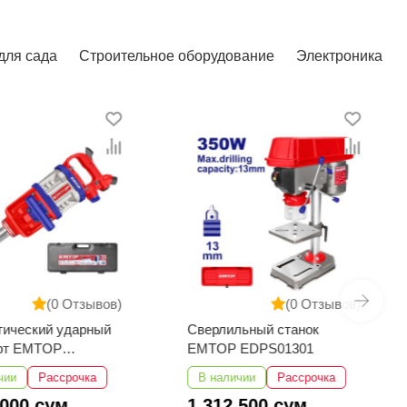
для сада
Строительное оборудование
Электроника
(0 Отзывов)
(0 Отзывов)
тический ударный
Сверлильный станок
ёрт EMTOP
EMTOP EDPS01301
3101
чии
Рассрочка
В наличии
Рассрочка
 000 сум
1 312 500 сум