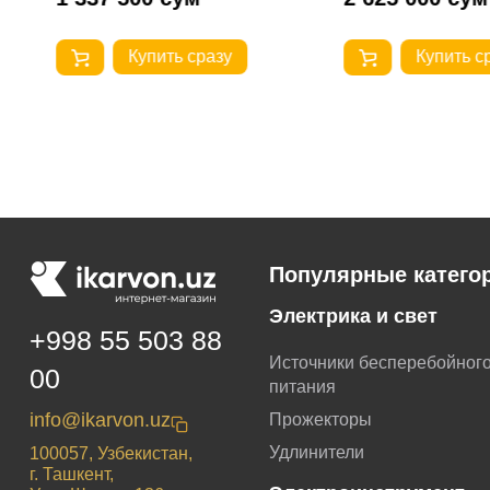
Купить сразу
Купить с
Популярные катего
Электрика и свет
+998 55 503 88
Источники бесперебойног
00
питания
info@ikarvon.uz
Прожекторы
Удлинители
100057, Узбекистан,
г. Ташкент,