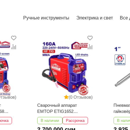
Ручные инструменты
Электрика и свет
Все 
Отзывов)
(0 Отзывов)
т
Сварочный аппарат
Пневма
68
EMTOP ETIG1652
гайков
TIG/MMA
EATL01
рочка
В наличии
Рассрочка
В нали
2 700 000 сум
2 925