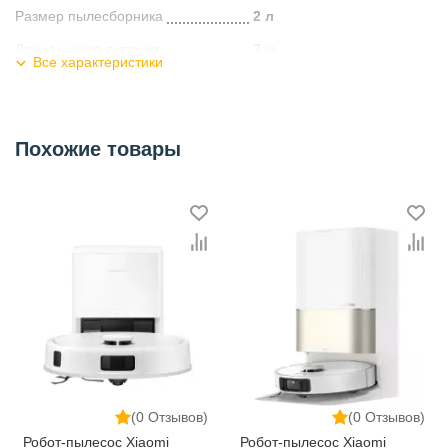
Размер пылесборника
2 л
Длина шнура питания
7 м
Все характеристики
Уровень шума
83 дБ
Тип
Двухкамерный
Похожие товары
Цвет
Пурпурный
Управление
Ручка управления (ИК)
Вес
5.7 кг
Категория
Пылесосы
(0 Отзывов)
(0 Отзывов)
Робот-пылесос Xiaomi
Робот-пылесос Xiaomi