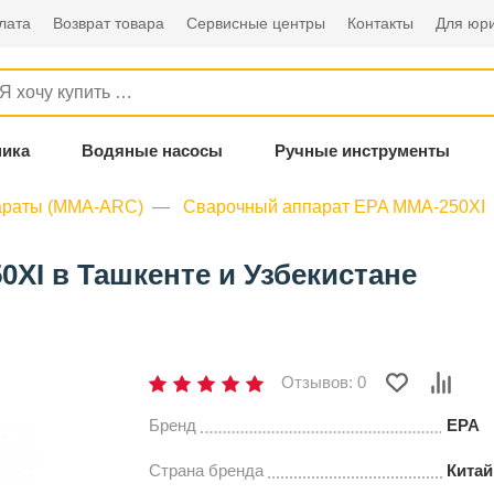
лата
Возврат товара
Сервисные центры
Контакты
Для юри
ника
Водяные насосы
Ручные инструменты
араты (MMA-ARC)
Сварочный аппарат EPA MMA-250XI
XI в Ташкенте и Узбекистане
Отзывов: 0
Бренд
EPA
Страна бренда
Китай