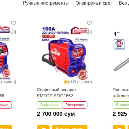
Ручные инструменты
Электрика и свет
Все 
Отзывов)
(0 Отзывов)
т
Сварочный аппарат
Пневма
68
EMTOP ETIG1652
гайков
TIG/MMA
EATL01
рочка
В наличии
Рассрочка
В нали
2 700 000 сум
2 925