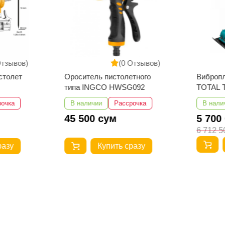
Отзывов)
(0 Отзывов)
столет
Ороситель пистолетного
Вибропл
типа INGCO HWSG092
TOTAL 
рочка
В наличии
Рассрочка
В нали
45 500 сум
5 700
6 712 5
разу
Купить сразу