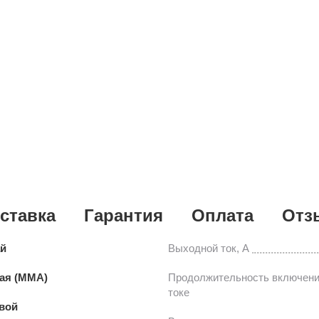
ставка
Гарантия
Оплата
Отз
ай
Выходной ток, А
вая (MMA)
Продолжительность включени
токе
вой