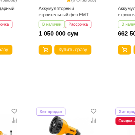
дарный
Аккумуляторный
Аккуму
строительный фен EMTOP
строит
EHGN200318
EHGN20
рочка
В наличии
Рассрочка
В нали
1 050 000 сум
662 5
разу
Купить сразу
Хит продаж
Хит про
Скидка 