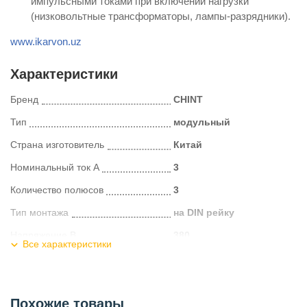
импульсными токами при включении нагрузки
(низковольтные трансформаторы, лампы-разрядники).
www.ikarvon.uz
Характеристики
Бренд
CHINT
Тип
модульный
Страна изготовитель
Китай
Номинальный ток А
3
Количество полюсов
3
Тип монтажа
на DIN рейку
Напряжение В
380
Все характеристики
Тип расцепления
С
Отключающая способ
6
Похожие товары
Категория
Автоматические выключатели