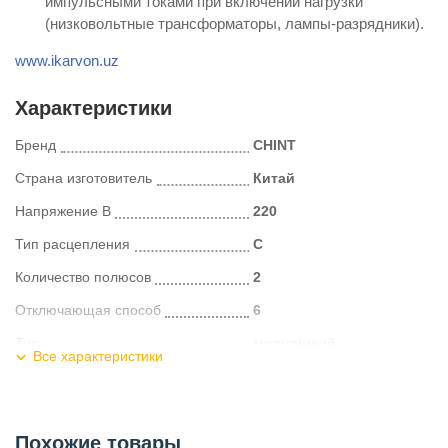
импульсными токами при включении нагрузки
(низковольтные трансформаторы, лампы-разрядники).
www.ikarvon.uz
Характеристики
Бренд
CHINT
Страна изготовитель
Китай
Напряжение В
220
Тип расцепления
С
Количество полюсов
2
Отключающая способ
6
Тип
модульный
Все характеристики
Номинальный ток А
10
Тип монтажа
на DIN рейку
Похожие товары
Категория
Автоматические выключатели