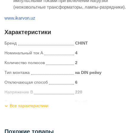
импульсными токами при включении нагрузки
(низковольтные трансформаторы, лампы-разрядники).
www.ikarvon.uz
Характеристики
Бренд
CHINT
Номинальный ток А
4
Количество полюсов
2
Тип монтажа
на DIN рейку
Отключающая способ
6
Напряжение В
220
Страна изготовитель
Китай
Все характеристики
Тип
модульный
Тип расцепления
С
Похожие товары
Категория
Автоматические выключатели