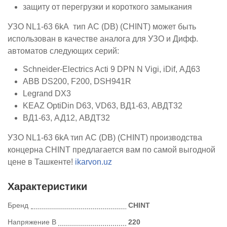
защиту от перегрузки и короткого замыкания
УЗО NL1-63 6kA тип AC (DB) (CHINT) может быть
использован в качестве аналога для УЗО и Дифф.
автоматов следующих серий:
Schneider-Electrics Acti 9 DPN N Vigi, iDif, АД63
ABB DS200, F200, DSH941R
Legrand DX3
KEAZ OptiDin D63, VD63, ВД1-63, АВДТ32
ВД1-63, АД12, АВДТ32
УЗО NL1-63 6kA тип AC (DB) (CHINT) производства
концерна CHINT предлагается вам по самой выгодной
цене в Ташкенте!
ikarvon.uz
Характеристики
Бренд
CHINT
Напряжение В
220