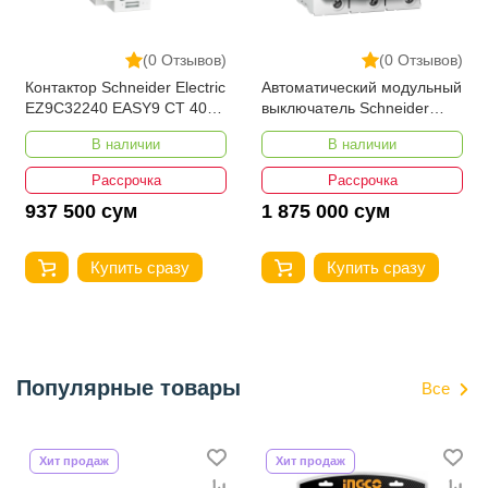
(0 Отзывов)
(0 Отзывов)
Контактор Schneider Electric
Автоматический модульный
EZ9C32240 EASY9 CT 40A
выключатель Schneider
2НО
Electric A9N18369 C 125А
В наличии
В наличии
10кА Acti9 C120N
Рассрочка
Рассрочка
937 500 сум
1 875 000 сум
Купить сразу
Купить сразу
Популярные товары
Все
Хит продаж
Хит продаж