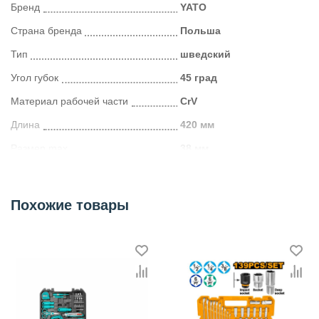
Бренд
YATO
Страна бренда
Польша
Тип
шведский
Угол губок
45 град
Материал рабочей части
CrV
Длина
420 мм
Размер max
38 мм
Категория
Ключи
Похожие товары