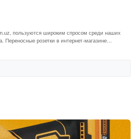
von.uz, пользуются широким спросом среди наших
. Переносные розетки в интернет-магазине
тоянно расширяется. Мы доставляем товар в любом
истану стоимость, Переносные розетки от ikarvon.uz
ая цена для каждой позиции из категории