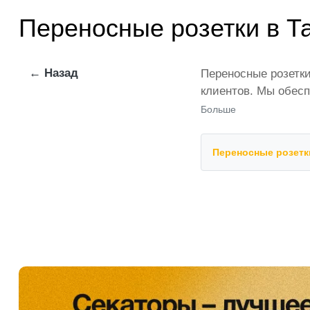
Переносные розетки в Т
← Назад
Переносные розетки
клиентов. Мы обесп
представлены веду
Больше
количестве по всей
— это самый широки
Переносные розетк
Переносные розетки