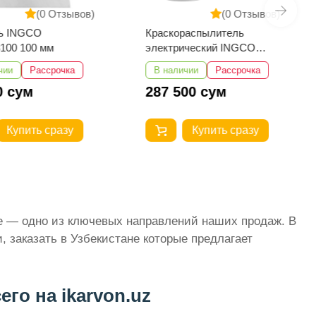
(0 Отзывов)
(0 Отзывов)
ь INGCO
Краскораспылитель
100 100 мм
электрический INGCO
SPG3508 450 w
чии
Рассрочка
В наличии
Рассрочка
0 сум
287 500 сум
Купить сразу
Купить сразу
те — одно из ключевых направлений наших продаж. В
 заказать в Узбекистане которые предлагает
го на ikarvon.uz