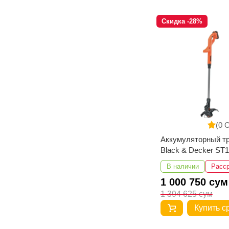
Скидка -28%
(0 
Аккумуляторный т
Black & Decker ST
QW
В наличии
Расс
1 000 750 сум
1 394 625 сум
Купить с