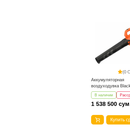
(0 
Аккумуляторная
воздуходувка Blac
Decker BCBL200L
В наличии
Расс
1 538 500 сум
Купить с