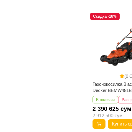
Скидка -18%
(0 
Газонокосилка Blac
Decker BEMW481
В наличии
Расс
2 390 625 сум
2 912 500 сум
Купить с