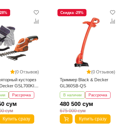
-28%
Скидка -29%
(0 Отзывов)
(0 Отзывов)
яторный кусторез
Триммер Black & Decker
 Decker GSL700KIT-
GL360SB-QS
чии
Рассрочка
В наличии
Рассрочка
50 сум
480 500 сум
00 сум
675 000 сум
Купить сразу
Купить сразу