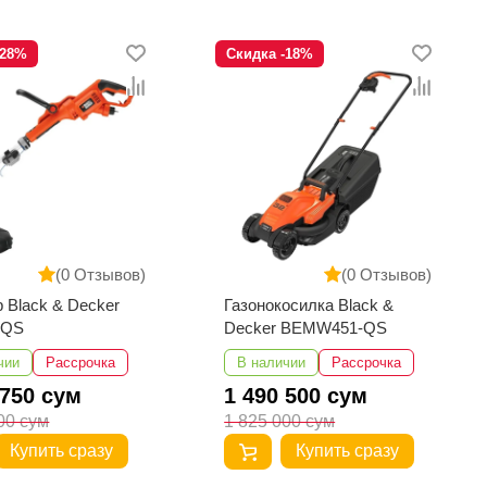
-28%
Скидка -18%
(0 Отзывов)
(0 Отзывов)
 Black & Decker
Газонокосилка Black &
-QS
Decker BEMW451-QS
чии
Рассрочка
В наличии
Рассрочка
 750 сум
1 490 500 сум
00 сум
1 825 000 сум
Купить сразу
Купить сразу