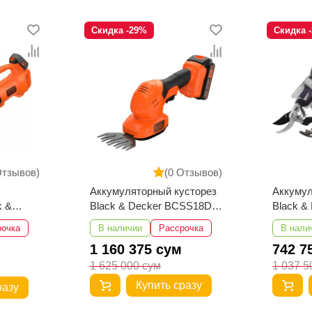
Скидка -29%
Скидка 
Отзывов)
(0 Отзывов)
Аккумуляторный кусторез
Аккумул
k &
Black & Decker BCSS18D1-
Black &
-QW
QW
QW
рочка
В наличии
Рассрочка
В нали
1 160 375 сум
742 7
1 625 000 сум
1 037 5
Купить сразу
разу