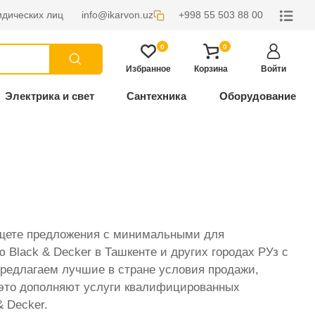
дических лиц
info@ikarvon.uz
+998 55 503 88 00
0
0
Избранное
Корзина
Войти
Электрика и свет
Сантехника
Оборудование
Ищете предложения с минимальными для
Black & Decker в Ташкенте и других городах РУз с
 предлагаем лучшие в стране условия продажи,
е это дополняют услуги квалифицированных
& Decker.