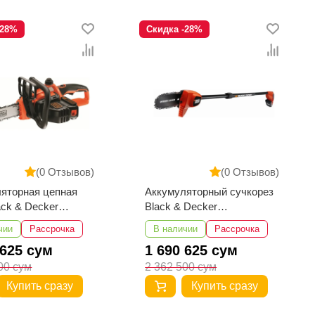
-28%
Скидка -28%
(0 Отзывов)
(0 Отзывов)
яторная цепная
Аккумуляторный сучкорез
ack & Decker
Black & Decker
5L20-QW
GPC1820L20-QW
чии
Рассрочка
В наличии
Рассрочка
 625 сум
1 690 625 сум
00 сум
2 362 500 сум
Купить сразу
Купить сразу