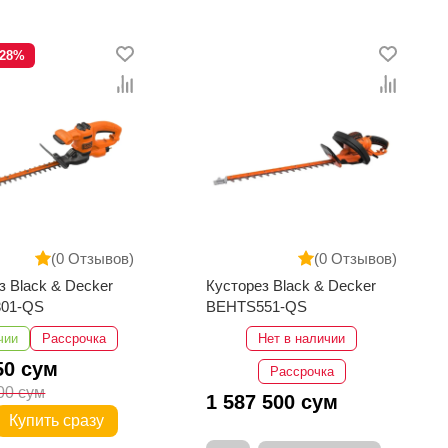
-28%
(0 Отзывов)
(0 Отзывов)
з Black & Decker
Кусторез Black & Decker
01-QS
BEHTS551-QS
чии
Рассрочка
Нет в наличии
50 сум
Рассрочка
00 сум
1 587 500 сум
Купить сразу