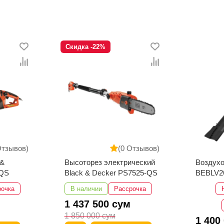
Скидка -22%
Отзывов)
(0 Отзывов)
 &
Высоторез электрический
Воздуходув Black
-QS
Black & Decker PS7525-QS
BEBLV2
рочка
В наличии
Рассрочка
1 437 500 сум
1 850 000 сум
1 400