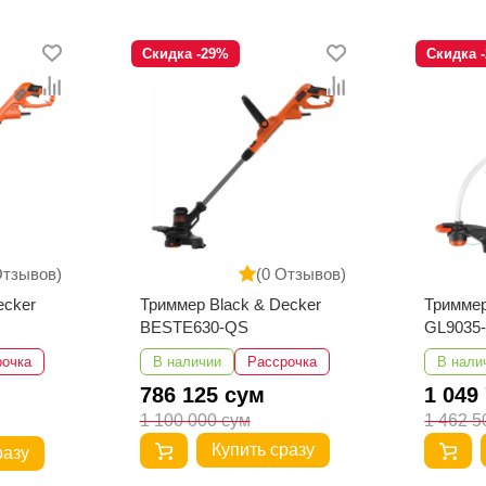
Скидка -29%
Скидка 
Отзывов)
(0 Отзывов)
ecker
Триммер Black & Decker
Триммер
BESTE630-QS
GL9035
рочка
В наличии
Рассрочка
В нали
786 125 сум
1 049
1 100 000 сум
1 462 5
Купить сразу
разу