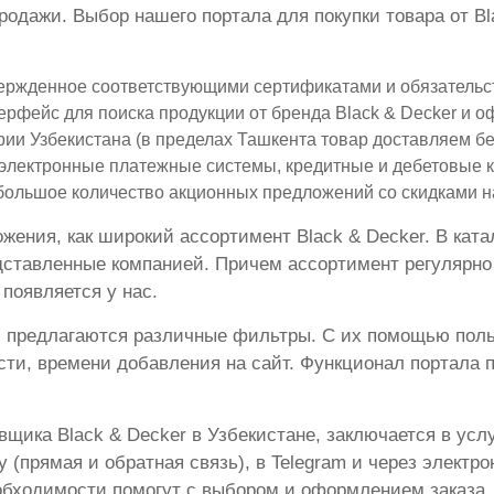
одажи. Выбор нашего портала для покупки товара от Bla
вержденное соответствующими сертификатами и обязательс
рфейс для поиска продукции от бренда Black & Decker и о
рии Узбекистана (в пределах Ташкента товар доставляем бе
электронные платежные системы, кредитные и дебетовые к
большое количество акционных предложений со скидками на
ения, как широкий ассортимент Black & Decker. В катал
дставленные компанией. Причем ассортимент регулярно о
появляется у нас.
 предлагаются различные фильтры. С их помощью польз
сти, времени добавления на сайт. Функционал портала 
вщика Black & Decker в Узбекистане, заключается в усл
прямая и обратная связь), в Telegram и через электрон
еобходимости помогут с выбором и оформлением заказа.