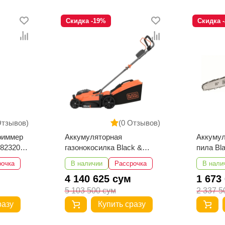
Скидка -19%
Скидка 
Отзывов)
(0 Отзывов)
риммер
Аккумуляторная
Аккумул
182320-
газонокосилка Black &
пила Bl
Decker BCMW3318L2-QW
GKC182
рочка
В наличии
Рассрочка
В нали
4 140 625 сум
1 673
5 103 500 сум
2 337 5
разу
Купить сразу