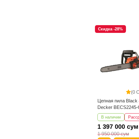
Скидка -28%
(0 
Цепная пила Black
Decker BECS2245
В наличии
Расс
1 397 000 сум
1 950 000 сум