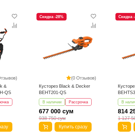
Скидка -28%
Скидка 
Отзывов)
(0 Отзывов)
k &
Кусторез Black & Decker
Кусторе
BH-QS
BEHT201-QS
BEHTS3
рочка
В наличии
Рассрочка
В нали
677 000 сум
814 2
938 750 сум
1 127 5
разу
Купить сразу