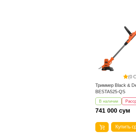
(0 
Триммер Black & D
BESTA525-QS
В наличии
Расс
741 000 сум
Купить с