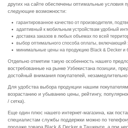
других на сайте обеспечены оптимальные условия пр
следующие возможности:
гарантированное качество от производителя, подт
адаптивный к мобильным устройствам удобный инте
доставка заказов в любых объемах по всей террито
выбор оптимального способа оплаты, включающий 
минимальные цены на продукцию Black & Decker и 
Отдельно отметим такую особенность нашего предлож
востребованные на рынке Узбекистана позиции, пре
достойный внимания покупателей, незамедлительно 
Для удобства выбора продукции нашим покупателям
возрастанию и убыванию цены, рейтингу, популярно
/ сетка).
Еще один плюс нашего интернет-магазина, как поста
специалистам службы поддержки можно по телефону (
продаже товара Black & Decker в Ташкенте, а при н