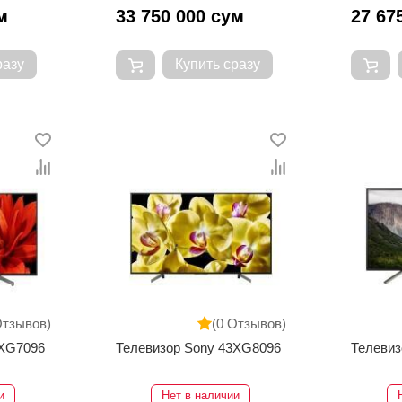
м
33 750 000 сум
27 67
разу
Купить сразу
Отзывов)
(0 Отзывов)
9XG7096
Телевизор Sony 43XG8096
Телевиз
и
Нет в наличии