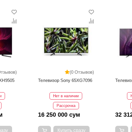
Отзывов)
(0 Отзывов)
5XH9505
Телевизор Sony 65XG7096
Телевиз
и
Нет в наличии
Рассрочка
м
16 250 000 сум
32 31
разу
Купить сразу