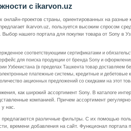
жности с ikarvon.uz
онлайн-проектов страны, ориентированных на разные ка
предлагает ikarvon.uz, пользуется высоким спросом сре
 Выбор нашего портала для покупки товара от Sony в У
вержденное соответствующими сертификатами и обязательс
рфейс для поиска продукции от бренда Sony и оформления
рии Узбекистана (в пределах Ташкента товар доставляем бе
электронные платежные системы, кредитные и дебетовые к
личество акционных предложений со скидками на этот тов
ения, как широкий ассортимент Sony. В каталоге интер
дставленные компанией. Причем ассортимент регулярно 
 у нас.
 предлагаются различные фильтры. С их помощью польз
сти, времени добавления на сайт. Функционал портала 