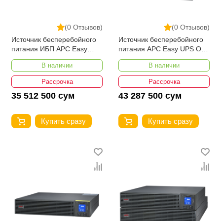
(0 Отзывов)
(0 Отзывов)
Источник бесперебойного
Источник бесперебойного
питания ИБП APC Easy
питания APC Easy UPS On-
UPS SRV, 10 000 ВА, 230 В
Line, 10kVA/10kW,
В наличии
В наличии
Rackmount 5U, 230V
Рассрочка
Рассрочка
35 512 500 сум
43 287 500 сум
Купить сразу
Купить сразу