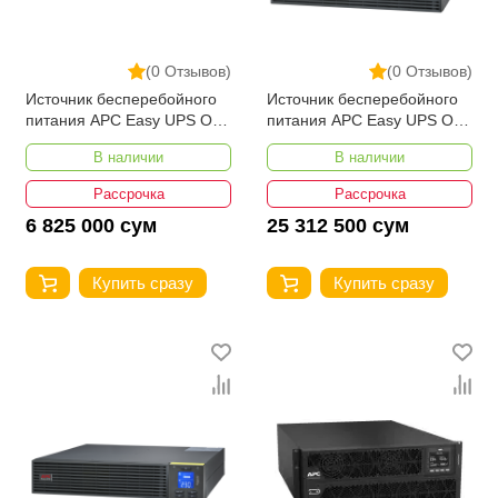
(0 Отзывов)
(0 Отзывов)
Источник бесперебойного
Источник бесперебойного
питания APC Easy UPS On-
питания APC Easy UPS On-
Line, 1000VA/800W
Line, 3kVA/2400W,
В наличии
В наличии
Rackmount 4U, 230V
Рассрочка
Рассрочка
6 825 000 сум
25 312 500 сум
Купить сразу
Купить сразу