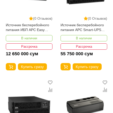
(0 Отзывов)
(0 Отзывов)
Источник бесперебойного
Источник бесперебойного
питания ИБП APC Easy
питания APC Smart-UPS
UPS On-Line SRV, 3000 ВА,
On-Line, 5kVA/5kW,
В наличии
В наличии
230 В
Rack/Tower, 230V
Рассрочка
Рассрочка
12 650 000 сум
55 750 000 сум
Купить сразу
Купить сразу